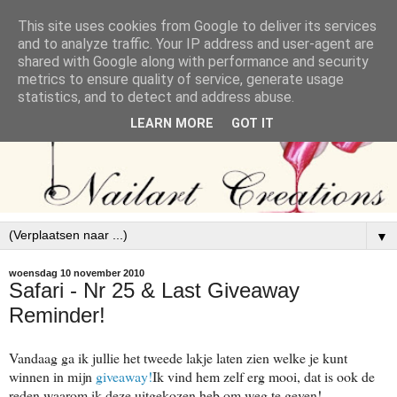
This site uses cookies from Google to deliver its services
and to analyze traffic. Your IP address and user-agent are
shared with Google along with performance and security
metrics to ensure quality of service, generate usage
statistics, and to detect and address abuse.
LEARN MORE
GOT IT
▼
woensdag 10 november 2010
Safari - Nr 25 & Last Giveaway
Reminder!
Vandaag ga ik jullie het tweede lakje laten zien welke je kunt
winnen in mijn
giveaway!
Ik vind hem zelf erg mooi, dat is ook de
reden waarom ik deze uitgekozen heb om weg te geven!