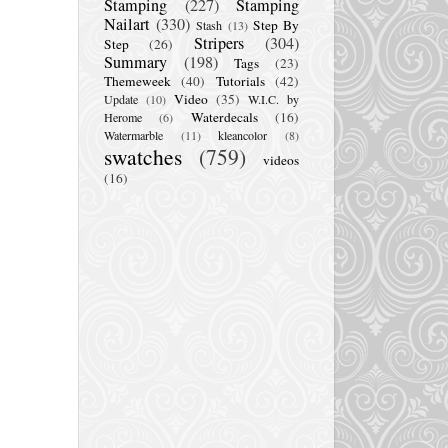
Stamping
(227)
Stamping
Nailart
(330)
Step By
Stash
(13)
Stripers
(304)
Step
(26)
Summary
(198)
Tags
(23)
Themeweek
(40)
Tutorials
(42)
Video
(35)
Update
(10)
W.I.C. by
Waterdecals
(16)
Herome
(6)
Watermarble
(11)
kleancolor
(8)
swatches
(759)
videos
(16)