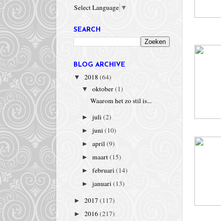
Select Language
▼
SEARCH
BLOG ARCHIVE
2018
(64)
▼
oktober
(1)
▼
Waarom het zo stil is...
juli
(2)
►
juni
(10)
►
april
(9)
►
maart
(15)
►
februari
(14)
►
januari
(13)
►
2017
(117)
►
2016
(217)
►