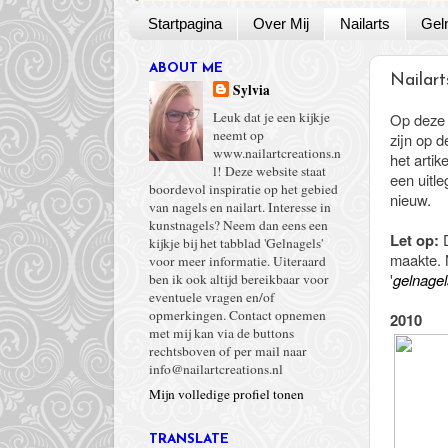
Startpagina
Over Mij
Nailarts
Gel
ABOUT ME
Nailart
Sylvia
Leuk dat je een kijkje
Op deze 
neemt op
zijn op d
www.nailartcreations.n
het artik
l! Deze website staat
een uitle
boordevol inspiratie op het gebied
nieuw.
van nagels en nailart. Interesse in
kunstnagels? Neem dan eens een
Let op:
kijkje bij het tabblad 'Gelnagels'
maakte. 
voor meer informatie. Uiteraard
'
gelnagel
ben ik ook altijd bereikbaar voor
eventuele vragen en/of
opmerkingen. Contact opnemen
2010
met mij kan via de buttons
rechtsboven of per mail naar
info@nailartcreations.nl
Mijn volledige profiel tonen
TRANSLATE