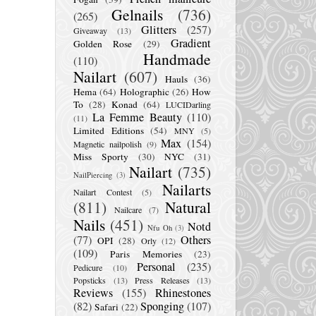
Gelnails
(736)
(265)
Glitters
(257)
Giveaway
(13)
Gradient
Golden Rose
(29)
Handmade
(110)
Nailart
(607)
Hauls
(36)
Hema
(64)
Holographic
(26)
How
To
(28)
Konad
(64)
LUCIDarling
La Femme Beauty
(110)
(11)
Limited Editions
(54)
MNY
(5)
Max
(154)
Magnetic nailpolish
(9)
Miss Sporty
(30)
NYC
(31)
Nailart
(735)
NailPiercing
(3)
Nailarts
Nailart Contest
(5)
(811)
Natural
Nailcare
(7)
Nails
(451)
Notd
Nfu Oh
(3)
(77)
Others
OPI
(28)
Orly
(12)
(109)
Paris Memories
(23)
Personal
(235)
Pedicure
(10)
Popsticks
(13)
Press Releases
(13)
Reviews
(155)
Rhinestones
(82)
Sponging
(107)
Safari
(22)