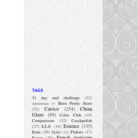
TAGS
31 day nail challenge
(32)
Born Pretty Store
Advertorials
(4)
Catrice
(254)
China
(52)
Glaze
(89)
Color Club
(19)
Comparisons
(32)
Crackpolish
Essence
(335)
(27)
E.L.F.
(34)
Essie
(29)
Flakies
(17)
Eyeko
(12)
French manicure
Fogan
(39)