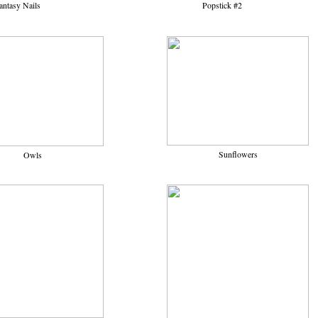
antasy Nails
Popstick #2
Sunflowers
Owls