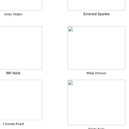
Emerald Sparkle
Army Stripes
WK Nails
White Flowers
I Scream Peach
Fruity Nails