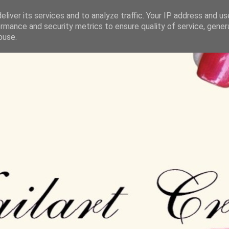
liver its services and to analyze traffic. Your IP address and u
rmance and security metrics to ensure quality of service, gene
buse.