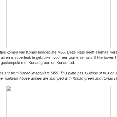
tjes komen van Konad imageplate M55. Deze plate heeft allemaal vers
ruit en is superleuk te gebruiken voor een zomerse nailart! Hierboven 
s gestempeld met Konad green en Konad red.
s are from Konad imageplate M55. This plate has all kinds of fruit on it
er nailarts! Above apples are stamped with Konad green and Konad R