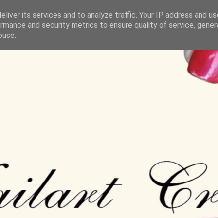
liver its services and to analyze traffic. Your IP address and u
rmance and security metrics to ensure quality of service, gene
buse.