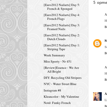
5 opme
[Euro2012 Nailarts] Day 5:
French & Sponged
A
[Euro2012 Nailarts] Day 4:
French Flags
H
[Euro2012 Nailarts] Day 3:
B
Framed Nails
[Euro2012 Nailarts] Day 2:
Dutch Clouds
S
[Euro2012 Nailarts] Day 1:
S
Striping Tape
B
Week Summary
Miss Sporty - Nr 451
A
[Review]Essence - We Are
All Bright
H
DIY: Recycling Old Stripers
B
NYC - Water Street Blue
Instagram #8
A
Kleancolor - My Valentine
L
Notd: Funky French
B