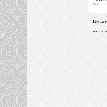
©Nailart 
Nieuwer
Abonnere