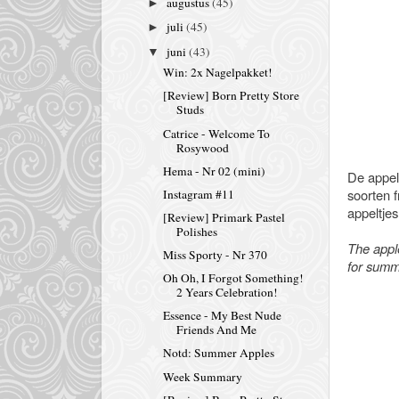
augustus
(45)
►
juli
(45)
►
juni
(43)
▼
Win: 2x Nagelpakket!
[Review] Born Pretty Store
Studs
Catrice - Welcome To
Rosywood
Hema - Nr 02 (mini)
De appel
soorten f
Instagram #11
appeltje
[Review] Primark Pastel
Polishes
The apple
Miss Sporty - Nr 370
for summ
Oh Oh, I Forgot Something!
2 Years Celebration!
Essence - My Best Nude
Friends And Me
Notd: Summer Apples
Week Summary