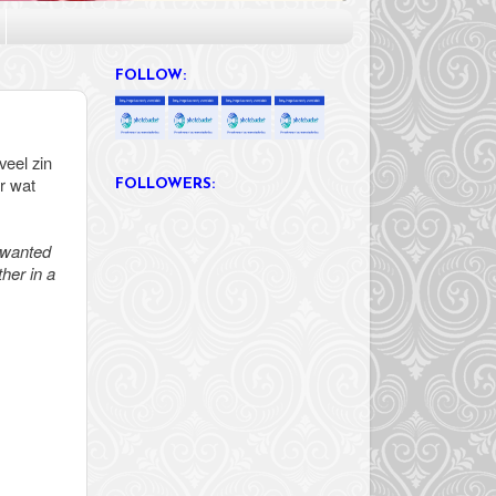
FOLLOW:
veel zin
r wat
FOLLOWERS:
!
 wanted
her in a