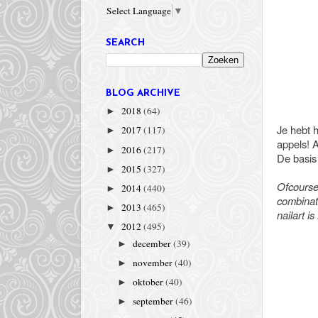
Select Language
▼
SEARCH
BLOG ARCHIVE
2018
(64)
►
Je hebt h
2017
(117)
►
appels! A
2016
(217)
►
De basis 
2015
(327)
►
Ofcourse 
2014
(440)
►
combinat
2013
(465)
►
nailart i
2012
(495)
▼
december
(39)
►
november
(40)
►
oktober
(40)
►
september
(46)
►