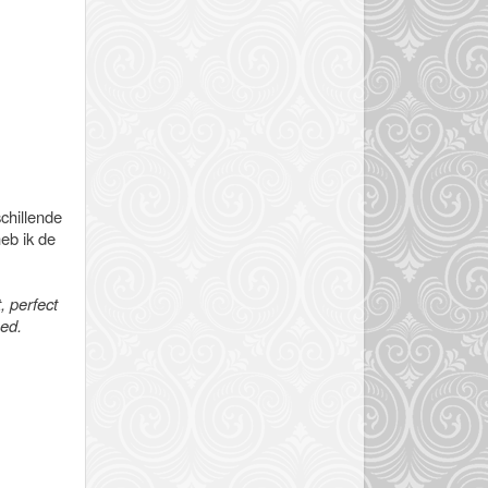
chillende
heb ik de
, perfect
ed.