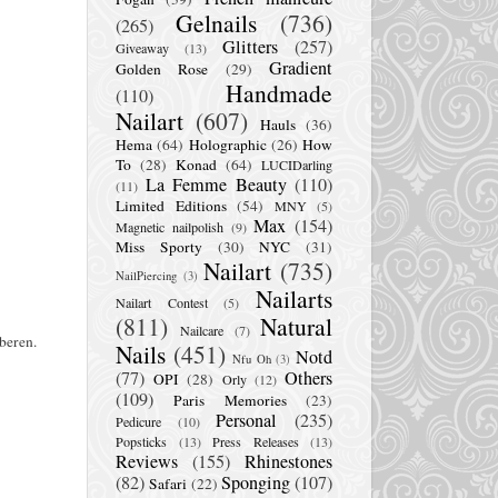
Gelnails
(736)
(265)
Glitters
(257)
Giveaway
(13)
Gradient
Golden Rose
(29)
Handmade
(110)
Nailart
(607)
Hauls
(36)
Hema
(64)
Holographic
(26)
How
To
(28)
Konad
(64)
LUCIDarling
La Femme Beauty
(110)
(11)
Limited Editions
(54)
MNY
(5)
Max
(154)
Magnetic nailpolish
(9)
Miss Sporty
(30)
NYC
(31)
Nailart
(735)
NailPiercing
(3)
Nailarts
Nailart Contest
(5)
(811)
Natural
Nailcare
(7)
beren.
Nails
(451)
Notd
Nfu Oh
(3)
(77)
Others
OPI
(28)
Orly
(12)
(109)
Paris Memories
(23)
Personal
(235)
Pedicure
(10)
Popsticks
(13)
Press Releases
(13)
Reviews
(155)
Rhinestones
(82)
Sponging
(107)
Safari
(22)