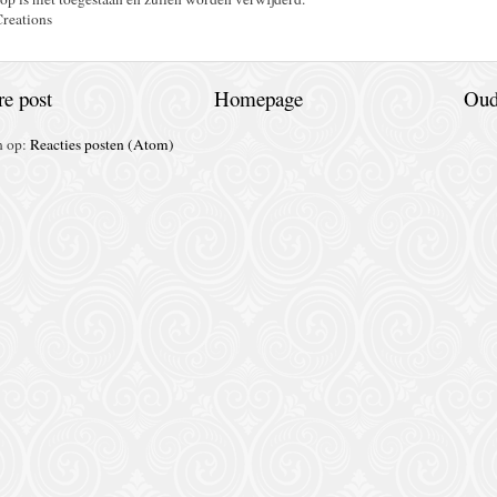
Creations
e post
Homepage
Oud
n op:
Reacties posten (Atom)