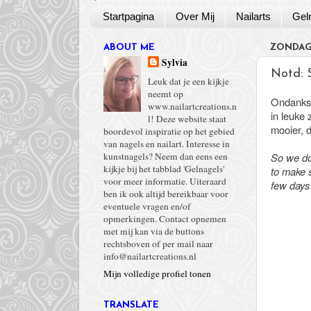
Startpagina
Over Mij
Nailarts
Gel
ABOUT ME
ZONDAG 
Sylvia
Notd: 
Leuk dat je een kijkje
neemt op
Ondanks d
www.nailartcreations.n
in leuke 
l! Deze website staat
mooier, d
boordevol inspiratie op het gebied
van nagels en nailart. Interesse in
So we do
kunstnagels? Neem dan eens een
kijkje bij het tabblad 'Gelnagels'
to make 
voor meer informatie. Uiteraard
few days 
ben ik ook altijd bereikbaar voor
eventuele vragen en/of
opmerkingen. Contact opnemen
met mij kan via de buttons
rechtsboven of per mail naar
info@nailartcreations.nl
Mijn volledige profiel tonen
TRANSLATE