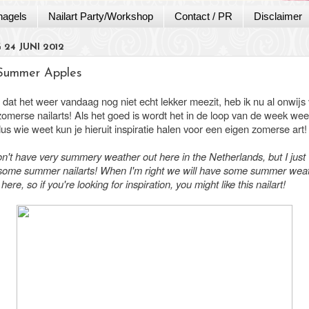
nagels
Nailart Party/Workshop
Contact / PR
Disclaimer
24 JUNI 2012
Summer Apples
at het weer vandaag nog niet echt lekker meezit, heb ik nu al onwijs 
zomerse nailarts! Als het goed is wordt het in de loop van de week wee
us wie weet kun je hieruit inspiratie halen voor een eigen zomerse art
n't have very summery weather out here in the Netherlands, but I just
some summer nailarts! When I'm right we will have some summer weat
here, so if you're looking for inspiration, you might like this nailart!