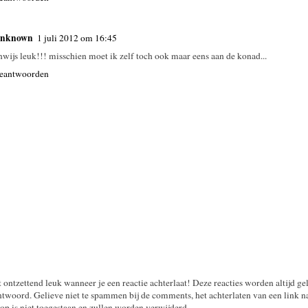
nknown
1 juli 2012 om 16:45
nwijs leuk!!! misschien moet ik zelf toch ook maar eens aan de konad...
eantwoorden
t ontzettend leuk wanneer je een reactie achterlaat! Deze reacties worden altijd ge
twoord. Gelieve niet te spammen bij de comments, het achterlaten van een link n
op is niet toegestaan en zullen worden verwijderd.