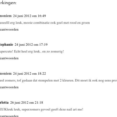
rkingen:
noniem
24 juni 2012 om 16:49
eeeelll erg leuk, mooie combinatie ook geel met rood en groen
eantwoorden
tephanie
24 juni 2012 om 17:19
upercute! Echt heel erg leuk.. en zo zomerig!
eantwoorden
noniem
24 juni 2012 om 18:22
eel zomers, tof gedaan dat stempelen met 2 kleuren. Dit moet ik ook nog eens pro
eantwoorden
rletta
26 juni 2012 om 21:18
EUKleuk leuk, superzomers gevoel geeft deze nail art me!
eantwoorden