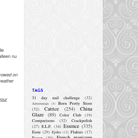
de
alleen nu
hrowed on
weather
TAGS
31 day nail challenge
(32)
your
Born Pretty Store
Advertorials
(4)
Catrice
(254)
China
(52)
Glaze
(89)
Color Club
(19)
Comparisons
(32)
Crackpolish
Essence
(335)
(27)
E.L.F.
(34)
Essie
(29)
Flakies
(17)
Eyeko
(12)
French manicure
Fogan
(39)