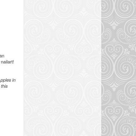
van
nailart!
Apples in
this