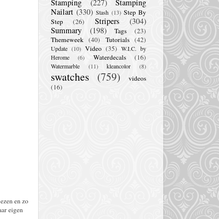
Stamping
(227)
Stamping
Nailart
(330)
Step By
Stash
(13)
Stripers
(304)
Step
(26)
Summary
(198)
Tags
(23)
Themeweek
(40)
Tutorials
(42)
Video
(35)
Update
(10)
W.I.C. by
Waterdecals
(16)
Herome
(6)
Watermarble
(11)
kleancolor
(8)
swatches
(759)
videos
(16)
lezen en zo
aar eigen