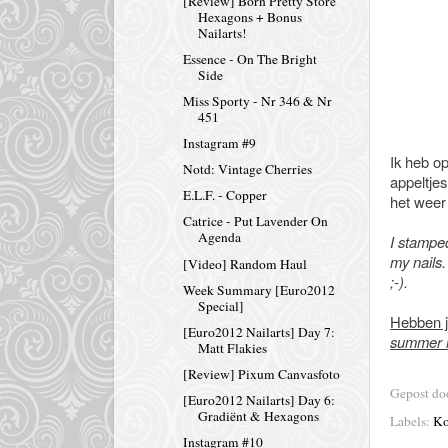
[Review] Born Pretty Store
Hexagons + Bonus
Nailarts!
Essence - On The Bright
Side
Miss Sporty - Nr 346 & Nr
451
Instagram #9
Ik heb o
Notd: Vintage Cherries
appeltje
E.L.F. - Copper
het weer 
Catrice - Put Lavender On
Agenda
I stamped
my nails
[Video] Random Haul
;-).
Week Summary [Euro2012
Special]
Hebben j
[Euro2012 Nailarts] Day 7:
summer n
Matt Flakies
[Review] Pixum Canvasfoto
Gepost d
[Euro2012 Nailarts] Day 6:
Gradiënt & Hexagons
Labels:
Ko
Instagram #10