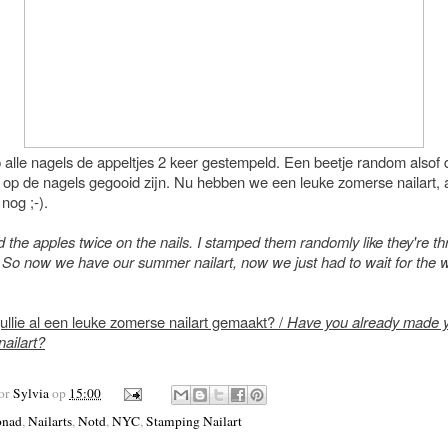
p alle nagels de appeltjes 2 keer gestempeld. Een beetje random alsof 
s op de nagels gegooid zijn. Nu hebben we een leuke zomerse nailart, 
nog ;-).
 the apples twice on the nails. I stamped them randomly like they're t
. So now we have our summer nailart, now we just had to wait for the 
ullie al een leuke zomerse nailart gemaakt? /
Have you already made 
ailart?
oor
Sylvia
op
15:00
nad
,
Nailarts
,
Notd
,
NYC
,
Stamping Nailart