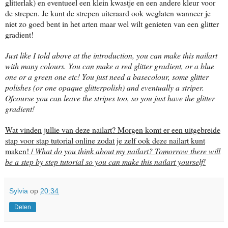
glitterlak) en eventueel een klein kwastje en een andere kleur voor
de strepen. Je kunt de strepen uiteraard ook weglaten wanneer je
niet zo goed bent in het arten maar wel wilt genieten van een glitter
gradient!
Just like I told above at the introduction, you can make this nailart
with many colours. You can make a red glitter gradient, or a blue
one or a green one etc! You just need a basecolour, some glitter
polishes (or one opaque glitterpolish) and eventually a striper.
Ofcourse you can leave the stripes too, so you just have the glitter
gradient!
Wat vinden jullie van deze nailart? Morgen komt er een uitgebreide
stap voor stap tutorial online zodat je zelf ook deze nailart kunt
maken! /
What do you think about my nailart? Tomorrow there will
be a step by step tutorial so you can make this nailart yourself!
Sylvia
op
20:34
Delen