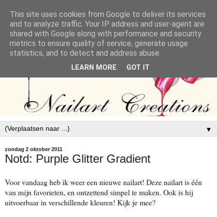
This site uses cookies from Google to deliver its services
and to analyze traffic. Your IP address and user-agent are
shared with Google along with performance and security
metrics to ensure quality of service, generate usage
statistics, and to detect and address abuse.
LEARN MORE
GOT IT
▼
zondag 2 oktober 2011
Notd: Purple Glitter Gradient
Voor vandaag heb ik weer een nieuwe nailart! Deze nailart is één
van mijn favorieten, en ontzettend simpel te maken. Ook is hij
uitvoerbaar in verschillende kleuren! Kijk je mee?