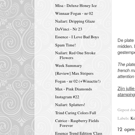
Misa - Deluxe Honey Ice
Winnaar Fogan - nr 02
Nailart: Dripping Glaze
DaVinci - Nr 23
Essence - I Love Bad Boys
De plate 
Spam Time!
midden. D
gestempel
Nailart: Red One Stroke
Flowers
The plate
Week Summary
french m
[Review] Max Stripers
attention
Fogan - nr 02 (+Winactie!)
Zijn jull
Max - Pink Diamonds
stamping
Instagram #22
Nailart: Splatters!
Gepost d
Trind Caring Colors Fall
Labels:
Ko
Catrice - Raspberry Fields
Forever
12 opm
Essence Trend Edition 'Class