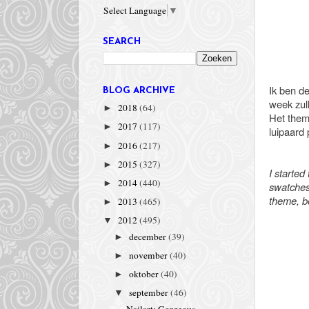
Select Language
▼
SEARCH
Ik ben d
BLOG ARCHIVE
week zul
2018
(64)
►
Het thema
2017
(117)
►
luipaard 
2016
(217)
►
2015
(327)
►
I started
2014
(440)
►
swatches 
theme, bo
2013
(465)
►
2012
(495)
▼
december
(39)
►
november
(40)
►
oktober
(40)
►
september
(46)
▼
Nailart: Gorgeous