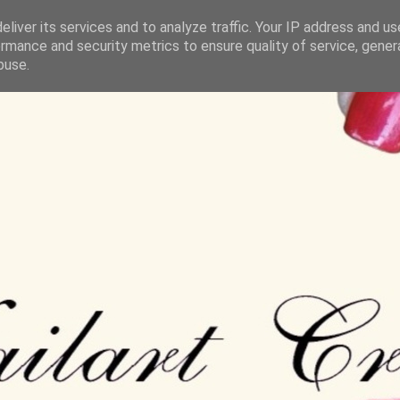
liver its services and to analyze traffic. Your IP address and u
rmance and security metrics to ensure quality of service, gene
buse.