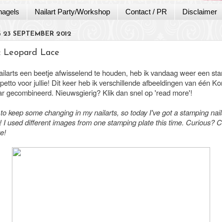
nagels
Nailart Party/Workshop
Contact / PR
Disclaimer
 23 SEPTEMBER 2012
t: Leopard Lace
ilarts een beetje afwisselend te houden, heb ik vandaag weer een st
n petto voor jullie! Dit keer heb ik verschillende afbeeldingen van één K
ar gecombineerd. Nieuwsgierig? Klik dan snel op 'read more'!
to keep some changing in my nailarts, so today I've got a stamping naila
 I used different images from one stamping plate this time. Curious? C
e!