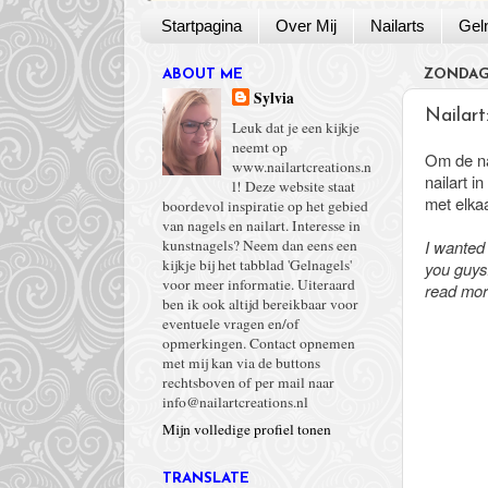
Startpagina
Over Mij
Nailarts
Gel
ABOUT ME
ZONDAG
Sylvia
Nailar
Leuk dat je een kijkje
neemt op
Om de na
www.nailartcreations.n
nailart i
l! Deze website staat
met elka
boordevol inspiratie op het gebied
van nagels en nailart. Interesse in
I wanted 
kunstnagels? Neem dan eens een
kijkje bij het tabblad 'Gelnagels'
you guys!
voor meer informatie. Uiteraard
read mor
ben ik ook altijd bereikbaar voor
eventuele vragen en/of
opmerkingen. Contact opnemen
met mij kan via de buttons
rechtsboven of per mail naar
info@nailartcreations.nl
Mijn volledige profiel tonen
TRANSLATE