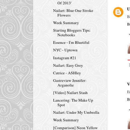
Of 2013'
U
Nailart: Blue One Stroke
Flowers
B
Week Summary
B
Starting Bloggers Tips:
Notebooks
Essence - I'm Bluetiful
NYC - Uptown
Instagram #21
Nailart: Easy Grey
Catrice - ASHley
Gastreview Jennifer:
V
Arganolie
E
[Video] Nailart Stash
B
Lancering: The Make Up
Spot
Nailart: Under My Umbrella
Week Summary
[Comparison] Neon Yellow