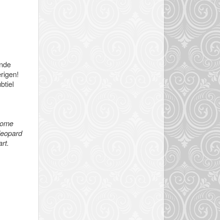
ende
rigen!
btiel
 some
 leopard
rt.