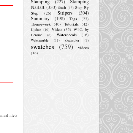
Stamping
(227)
Stamping
Nailart
(330)
Step By
Stash
(13)
Stripers
(304)
Step
(26)
Summary
(198)
Tags
(23)
Themeweek
(40)
Tutorials
(42)
Video
(35)
Update
(10)
W.I.C. by
Waterdecals
(16)
Herome
(6)
Watermarble
(11)
kleancolor
(8)
swatches
(759)
videos
(16)
emaal niets