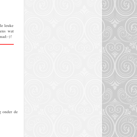
le leuke
eens wat
nad:-)!
g onder de