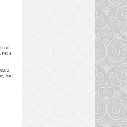
 nail
 het is
eopard
e, but I