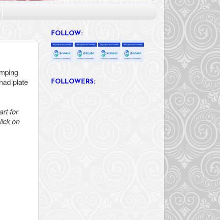
FOLLOW:
amping
onad plate
FOLLOWERS:
rt for
lick on