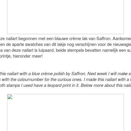
eze nailart begonnen met een blauwe crème lak van Saffron. Aankom
len de aparte swatches van dit lakje nog verschijnen voor de nieuwsgie
 van deze nailart is luipaard, beide stempels bevatten namelijk een su
printje, hieronder meer!
 this nailart with a blue crème polish by Saffron. Next week I will make
with the colournumber for the curious ones. I made this nailart with a
th stamps I used have a leopard print in it. Below more about this naila