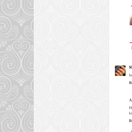
S
h
B
A
H
k
B