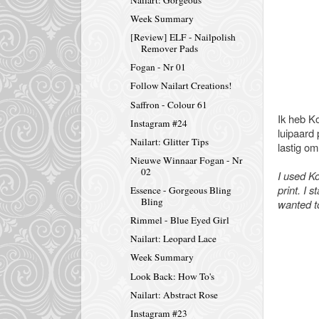
Week Summary
[Review] ELF - Nailpolish
Remover Pads
Fogan - Nr 01
Follow Nailart Creations!
Saffron - Colour 61
Ik heb Ko
Instagram #24
luipaard 
Nailart: Glitter Tips
lastig om
Nieuwe Winnaar Fogan - Nr
02
I used Ko
print. I 
Essence - Gorgeous Bling
Bling
wanted to
Rimmel - Blue Eyed Girl
Nailart: Leopard Lace
Week Summary
Look Back: How To's
Nailart: Abstract Rose
Instagram #23