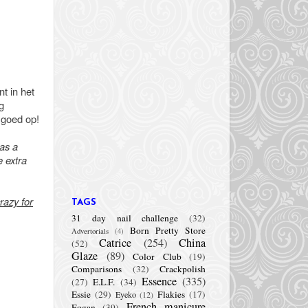
t in het
g
k goed op!
 as a
e extra
razy for
TAGS
31 day nail challenge
(32)
Born Pretty Store
Advertorials
(4)
Catrice
(254)
China
(52)
Glaze
(89)
Color Club
(19)
Comparisons
(32)
Crackpolish
Essence
(335)
(27)
E.L.F.
(34)
Essie
(29)
Flakies
(17)
Eyeko
(12)
French manicure
Fogan
(39)