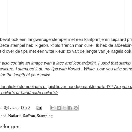
bevat ook een langwerpige stempel met een kantprintje en luipaard prin
eze stempel heb ik gebruikt als 'french manicure'. Ik heb de afbeeldin
d over de tips met een witte kleur, zo valt de lengte van je nagels oo
 also contain an image with a lace and leopardprint. I used that stamp
anicure. I stamped it on my tips with Konad - White, now you take som
 for the length of your nails!
ie fanatieke stempelaars of juist liever handgemaakte nailart? /
Are you c
 nailarts or handmade nailarts?
oor
Sylvia
op
13:30
nad
,
Nailarts
,
Saffron
,
Stamping
erkingen: