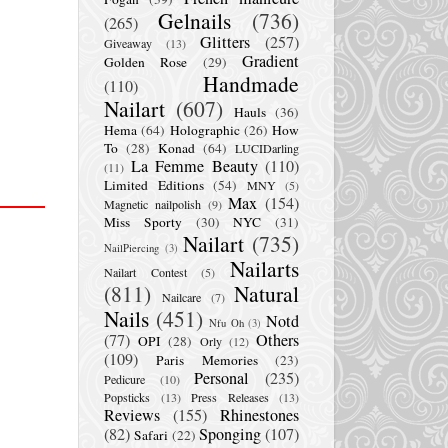
Gelnails
(736)
(265)
Glitters
(257)
Giveaway
(13)
Gradient
Golden Rose
(29)
Handmade
(110)
Nailart
(607)
Hauls
(36)
Hema
(64)
Holographic
(26)
How
To
(28)
Konad
(64)
LUCIDarling
La Femme Beauty
(110)
(11)
Limited Editions
(54)
MNY
(5)
Max
(154)
Magnetic nailpolish
(9)
Miss Sporty
(30)
NYC
(31)
Nailart
(735)
NailPiercing
(3)
Nailarts
Nailart Contest
(5)
(811)
Natural
Nailcare
(7)
Nails
(451)
Notd
Nfu Oh
(3)
(77)
Others
OPI
(28)
Orly
(12)
(109)
Paris Memories
(23)
Personal
(235)
Pedicure
(10)
Popsticks
(13)
Press Releases
(13)
Reviews
(155)
Rhinestones
(82)
Sponging
(107)
Safari
(22)