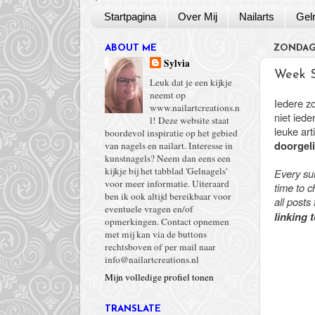
Startpagina
Over Mij
Nailarts
Gel
ABOUT ME
ZONDAG 
Sylvia
Week 
Leuk dat je een kijkje
neemt op
Iedere z
www.nailartcreations.n
niet ied
l! Deze website staat
leuke ar
boordevol inspiratie op het gebied
doorgeli
van nagels en nailart. Interesse in
kunstnagels? Neem dan eens een
kijkje bij het tabblad 'Gelnagels'
Every sun
voor meer informatie. Uiteraard
time to c
ben ik ook altijd bereikbaar voor
all posts
eventuele vragen en/of
linking 
opmerkingen. Contact opnemen
met mij kan via de buttons
rechtsboven of per mail naar
info@nailartcreations.nl
Mijn volledige profiel tonen
TRANSLATE