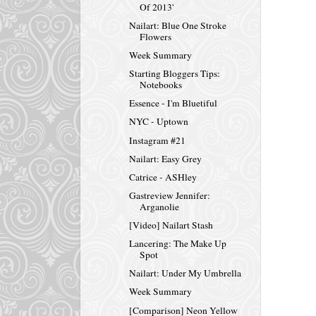
Of 2013'
Nailart: Blue One Stroke
Flowers
Week Summary
Starting Bloggers Tips:
Notebooks
Essence - I'm Bluetiful
NYC - Uptown
Instagram #21
Nailart: Easy Grey
Catrice - ASHley
Gastreview Jennifer:
Arganolie
[Video] Nailart Stash
Lancering: The Make Up
Spot
Nailart: Under My Umbrella
Week Summary
[Comparison] Neon Yellow