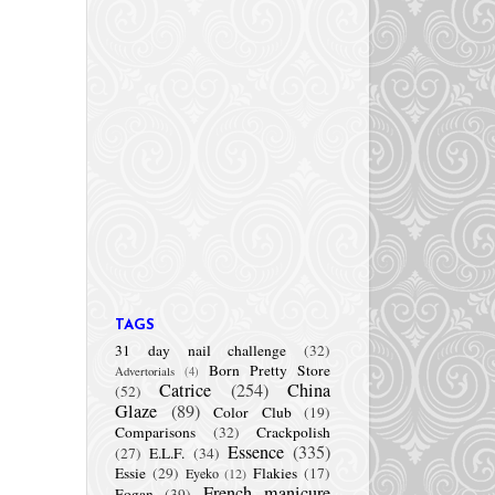
TAGS
31 day nail challenge
(32)
Born Pretty Store
Advertorials
(4)
Catrice
(254)
China
(52)
Glaze
(89)
Color Club
(19)
Comparisons
(32)
Crackpolish
Essence
(335)
(27)
E.L.F.
(34)
Essie
(29)
Flakies
(17)
Eyeko
(12)
French manicure
Fogan
(39)