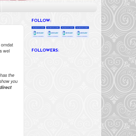
FOLLOW:
, omdat
s wel
FOLLOWERS:
 has the
l show you
direct