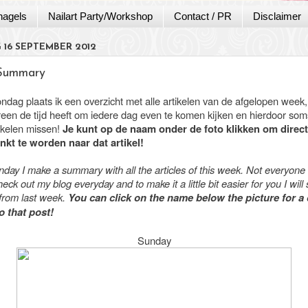
nagels
Nailart Party/Workshop
Contact / PR
Disclaimer
16 SEPTEMBER 2012
Summary
ondag plaats ik een overzicht met alle artikelen van de afgelopen week
ereen de tijd heeft om iedere dag even te komen kijken en hierdoor som
tikelen missen!
Je kunt op de naam onder de foto klikken om direct
nkt te worden naar dat artikel!
day I make a summary with all the articles of this week. Not everyone
heck out my blog everyday and to make it a little bit easier for you I wil
 from last week.
You can click on the name below the picture for a 
to that post!
Sunday