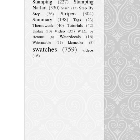
Stamping
(227)
Stamping
Nailart
(330)
Step By
Stash
(13)
Stripers
(304)
Step
(26)
Summary
(198)
Tags
(23)
Themeweek
(40)
Tutorials
(42)
Video
(35)
Update
(10)
W.I.C. by
Waterdecals
(16)
Herome
(6)
Watermarble
(11)
kleancolor
(8)
swatches
(759)
videos
(16)