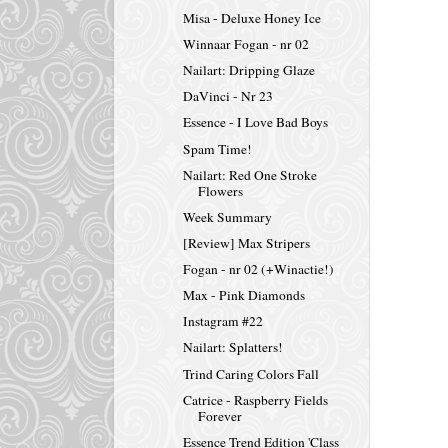
Misa - Deluxe Honey Ice
Winnaar Fogan - nr 02
Nailart: Dripping Glaze
DaVinci - Nr 23
Essence - I Love Bad Boys
Spam Time!
Nailart: Red One Stroke
Flowers
Week Summary
[Review] Max Stripers
Fogan - nr 02 (+Winactie!)
Max - Pink Diamonds
Instagram #22
Nailart: Splatters!
Trind Caring Colors Fall
Catrice - Raspberry Fields
Forever
Essence Trend Edition 'Class