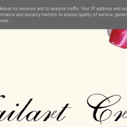
liver its services and to analyze traffic. Your IP address and u
rmance and security metrics to ensure quality of service, gene
buse.