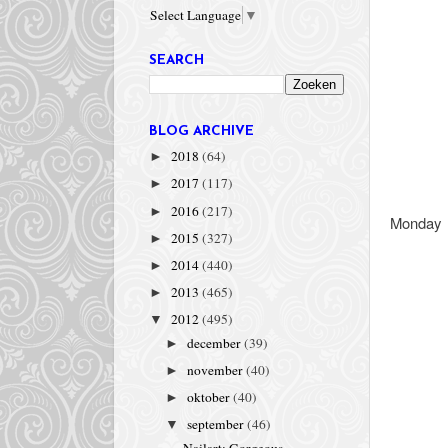
Select Language
▼
SEARCH
BLOG ARCHIVE
2018
(64)
►
2017
(117)
►
2016
(217)
►
Monday
2015
(327)
►
2014
(440)
►
2013
(465)
►
2012
(495)
▼
december
(39)
►
november
(40)
►
oktober
(40)
►
september
(46)
▼
Nailart: Gorgeous