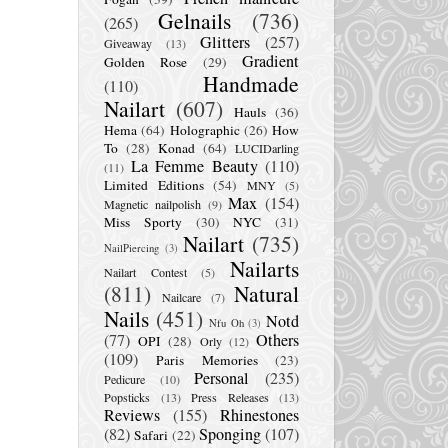
Gelnails
(736)
(265)
Glitters
(257)
Giveaway
(13)
Gradient
Golden Rose
(29)
Handmade
(110)
Nailart
(607)
Hauls
(36)
Hema
(64)
Holographic
(26)
How
To
(28)
Konad
(64)
LUCIDarling
La Femme Beauty
(110)
(11)
Limited Editions
(54)
MNY
(5)
Max
(154)
Magnetic nailpolish
(9)
Miss Sporty
(30)
NYC
(31)
Nailart
(735)
NailPiercing
(3)
Nailarts
Nailart Contest
(5)
(811)
Natural
Nailcare
(7)
Nails
(451)
Notd
Nfu Oh
(3)
(77)
Others
OPI
(28)
Orly
(12)
(109)
Paris Memories
(23)
Personal
(235)
Pedicure
(10)
Popsticks
(13)
Press Releases
(13)
Reviews
(155)
Rhinestones
(82)
Sponging
(107)
Safari
(22)