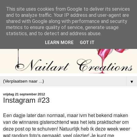
This site uses cookies from Google to deliver its services
and to analyze traffic. Your IP address and user-agent are
shared with Google along with performance and security
metrics to ensure quality of service, generate usage
statistics, and to detect and address abuse.
LEARN MORE
GOT IT
▼
vrijdag 21 september 2012
Instagram #23
Een dagje later dan normaal, maar ivm het bekend maken
van de winnares gisterochtend was het iets praktischer om
deze post op te schuiven! Natuurlijk heb ik deze week weer
wat random foto's gemaakt, veel plezier! Je kunt me