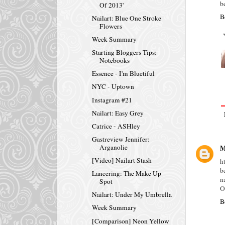
b
Of 2013'
B
Nailart: Blue One Stroke
Flowers
Week Summary
Starting Bloggers Tips:
Notebooks
Essence - I'm Bluetiful
NYC - Uptown
Instagram #21
Nailart: Easy Grey
Catrice - ASHley
Gastreview Jennifer:
Arganolie
M
[Video] Nailart Stash
h
b
Lancering: The Make Up
n
Spot
O
Nailart: Under My Umbrella
B
Week Summary
[Comparison] Neon Yellow