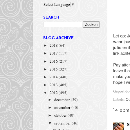
Select Language
▼
SEARCH
Let op: J
BLOG ARCHIVE
waar jouw
2018
(64)
►
jullie en
link ach
2017
(117)
►
2016
(217)
►
Pay atten
2015
(327)
►
leave it 
make your
2014
(440)
►
hope I w
2013
(465)
►
Gepost d
2012
(495)
▼
Labels:
Ot
december
(39)
►
november
(40)
►
14 opm
oktober
(40)
►
september
(46)
▼
S
Nailart: Gorgeous