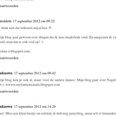
eantwoorden
noniem
17 september 2012 om 09:32
k denk niet dat iedereen mij al ken :P
ijn blog gaat gewoon over dingen die ik mee maak/leuk vind. En aangezien ik v
oud, staat dat er ook veel op! :)
-chan-e.blogspot.com
eantwoorden
nknown
17 september 2012 om 09:42
ijn blog ken je ook al, maar voor de andere dames: Mijn blog gaat over Nagell
rt:): wwww.myfantasticnails.blogspot.com
eantwoorden
nknown
17 september 2012 om 14:26
ee! Miss een klein beetje on-related, ik heb nog geen blog, maar wil er binnenk