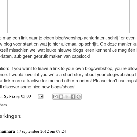
e mag een link naar je eigen blog/webshop achterlaten, schrijf er even k
 blog voor staat en wat je hier allemaal op schrijft. Op deze manier 
 ikzelf misschien wel wat leuke nieuwe blogs leren kennen! Je mag één
terlaten, aub geen gebruik maken van capslock!
tion: If you want to leave a link to your own blog/webshop, you're allo
once. I would love it if you write a short story about your blog/webshop th
 link more attractive for me and other readers! Please don't use capsl
ill discover some nice new blogs/shops!
oor
Sylvia
op
05:00
hers
erkingen:
hannara
17 september 2012 om 07:24