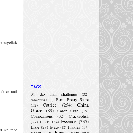
an nagellak
TAGS
ak en nail
31 day nail challenge
(32)
Born Pretty Store
Advertorials
(4)
Catrice
(254)
China
(52)
Glaze
(89)
Color Club
(19)
Comparisons
(32)
Crackpolish
Essence
(335)
(27)
E.L.F.
(34)
Essie
(29)
Flakies
(17)
Eyeko
(12)
ort wel mee
French manicure
Fogan
(39)