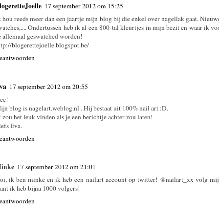
logeretteJoelle
17 september 2012 om 15:25
k hou reeds meer dan een jaartje mijn blog bij die enkel over nagellak gaat. Nieuwe
watches,.... Ondertussen heb ik al een 800-tal kleurtjes in mijn bezit en waar ik vo
e allemaal geswatched worden!
ttp://blogerettejoelle.blogspot.be/
eantwoorden
va
17 september 2012 om 20:55
ee!
ijn blog is nagelart.weblog.nl . Hij bestaat uit 100% nail art :D.
k zou het leuk vinden als je een berichtje achter zou laten!
iefs Eva.
eantwoorden
inke
17 september 2012 om 21:01
oi, ik ben minke en ik heb een nailart account op twitter! @nailart_xx volg mij 
ant ik heb bijna 1000 volgers!
eantwoorden