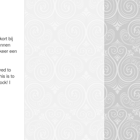
ort bij
kunnen
 keer een
wed to
is is to
ock! I