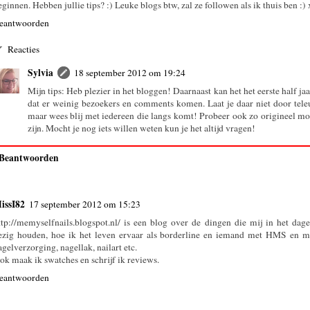
eginnen. Hebben jullie tips? :) Leuke blogs btw, zal ze followen als ik thuis ben :)
eantwoorden
Reacties
Sylvia
18 september 2012 om 19:24
Mijn tips: Heb plezier in het bloggen! Daarnaast kan het het eerste half jaa
dat er weinig bezoekers en comments komen. Laat je daar niet door teleu
maar wees blij met iedereen die langs komt! Probeer ook zo origineel mog
zijn. Mocht je nog iets willen weten kun je het altijd vragen!
Beantwoorden
issI82
17 september 2012 om 15:23
ttp://memyselfnails.blogspot.nl/ is een blog over de dingen die mij in het dage
ezig houden, hoe ik het leven ervaar als borderline en iemand met HMS en m
agelverzorging, nagellak, nailart etc.
ok maak ik swatches en schrijf ik reviews.
eantwoorden