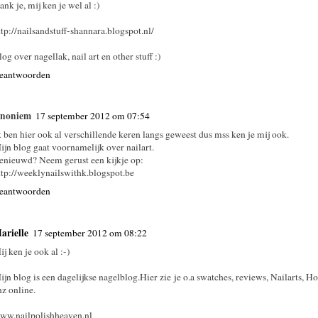
ank je, mij ken je wel al :)
ttp://nailsandstuff-shannara.blogspot.nl/
log over nagellak, nail art en other stuff :)
eantwoorden
noniem
17 september 2012 om 07:54
k ben hier ook al verschillende keren langs geweest dus mss ken je mij ook.
ijn blog gaat voornamelijk over nailart.
enieuwd? Neem gerust een kijkje op:
ttp://weeklynailswithk.blogspot.be
eantwoorden
arielle
17 september 2012 om 08:22
ij ken je ook al :-)
ijn blog is een dagelijkse nagelblog.Hier zie je o.a swatches, reviews, Nailarts, H
nz online.
ww.nailpolishheaven.nl