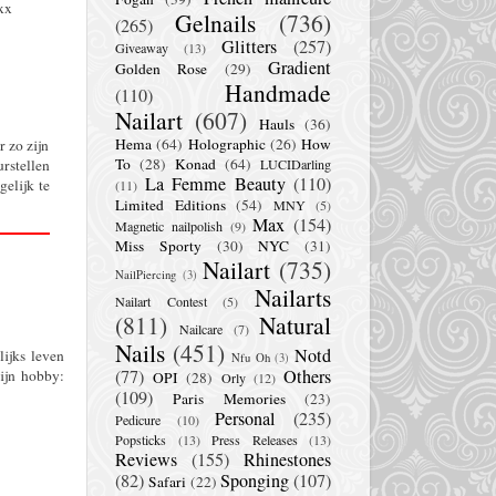
 xx
Gelnails
(736)
(265)
Glitters
(257)
Giveaway
(13)
Gradient
Golden Rose
(29)
Handmade
(110)
Nailart
(607)
Hauls
(36)
Hema
(64)
Holographic
(26)
How
r zo zijn
To
(28)
Konad
(64)
LUCIDarling
rstellen
La Femme Beauty
(110)
elijk te
(11)
Limited Editions
(54)
MNY
(5)
Max
(154)
Magnetic nailpolish
(9)
Miss Sporty
(30)
NYC
(31)
Nailart
(735)
NailPiercing
(3)
Nailarts
Nailart Contest
(5)
(811)
Natural
Nailcare
(7)
Nails
(451)
Notd
lijks leven
Nfu Oh
(3)
(77)
Others
ijn hobby:
OPI
(28)
Orly
(12)
(109)
Paris Memories
(23)
Personal
(235)
Pedicure
(10)
Popsticks
(13)
Press Releases
(13)
Reviews
(155)
Rhinestones
(82)
Sponging
(107)
Safari
(22)