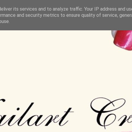
liver its services and to analyze traffic. Your IP address and u
rmance and security metrics to ensure quality of service, gene
buse.