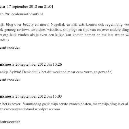
era
17 september 2012 om 21:04
ttp://truecoloursofbeauty.nl
ijn blog over beauty en meer! Nagellak en nail arts komen ook regelmatig voo
ok genoeg reviews, swatches, wishlists, shoplogs en tips van en over andere din
et erg leuk vinden als je even een kijkje kan komen nemen en me laat weten wa
indt :)
eantwoorden
nknown
20 september 2012 om 10:26
ankje Sylvia! Denk dat ik het dit weekend maar eens vorm ga geven! :)
eantwoorden
nknown
25 september 2012 om 15:03
n het is zover! Vanmiddag ga ik mijn eerste swatch posten, maar mijn blog is er al
ttps://beautyandblond.wordpress.com/
eantwoorden