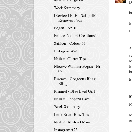
D
Week Summary
h
[Review] ELF - Nailpolish
Remover Pads
B
Fogan - Nr 01
B
Follow Nailart Creations!
Saffron - Colour 61
A
Instagram #24
I
Nailart: Glitter Tips
M
Nieuwe Winnaar Fogan - Nr
B
02
h
Essence - Gorgeous Bling
B
Bling
Rimmel - Blue Eyed Girl
M
Nailart: Leopard Lace
M
Week Summary
Look Back: How To's
M
e
Nailart: Abstract Rose
Instagram #23
w