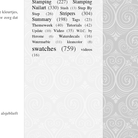
Stamping
(227)
Stamping
Nailart
(330)
Step By
Stash
(13)
 kleurtjes,
Stripers
(304)
Step
(26)
or zorg dat
Summary
(198)
Tags
(23)
Themeweek
(40)
Tutorials
(42)
Video
(35)
Update
(10)
W.I.C. by
Waterdecals
(16)
Herome
(6)
Watermarble
(11)
kleancolor
(8)
swatches
(759)
videos
(16)
alsjeblieft