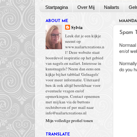
Startpagina
Over Mij
Nailarts
Gel
ABOUT ME
MAANDAG
Sylvia
Spam T
Leuk dat je een kijkje
neemt op
Normaal s
www.nailartcreations.n
en/of w
l! Deze website staat
boordevol inspiratie op het gebied
Normally 
van nagels en nailart. Interesse in
do you h
kunstnagels? Neem dan eens een
kijkje bij het tabblad 'Gelnagels'
voor meer informatie. Uiteraard
ben ik ook altijd bereikbaar voor
eventuele vragen en/of
opmerkingen. Contact opnemen
met mij kan via de buttons
rechtsboven of per mail naar
info@nailartcreations.nl
Mijn volledige profiel tonen
TRANSLATE