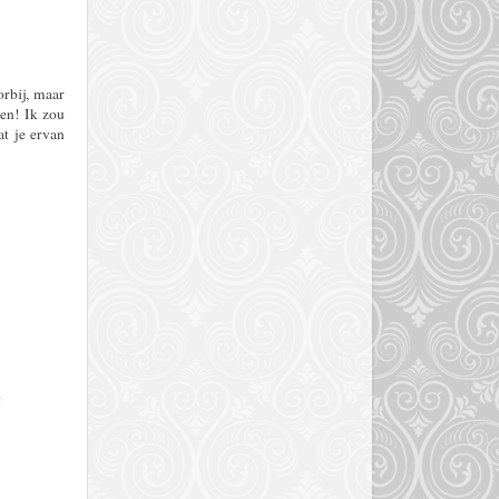
rbij, maar
gen! Ik zou
t je ervan
!