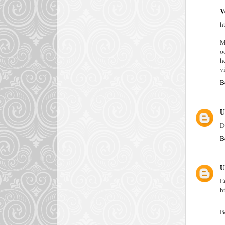
V
h
M
o
h
v
B
U
D
B
U
E
h
B