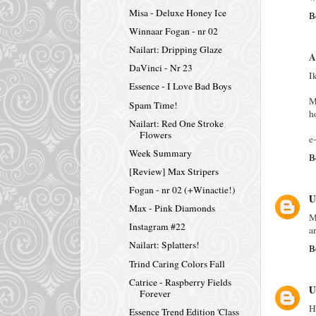
Misa - Deluxe Honey Ice
B
Winnaar Fogan - nr 02
Nailart: Dripping Glaze
A
DaVinci - Nr 23
I
Essence - I Love Bad Boys
M
Spam Time!
h
Nailart: Red One Stroke
Flowers
e
Week Summary
B
[Review] Max Stripers
Fogan - nr 02 (+Winactie!)
U
Max - Pink Diamonds
M
Instagram #22
a
Nailart: Splatters!
B
Trind Caring Colors Fall
Catrice - Raspberry Fields
U
Forever
H
Essence Trend Edition 'Class