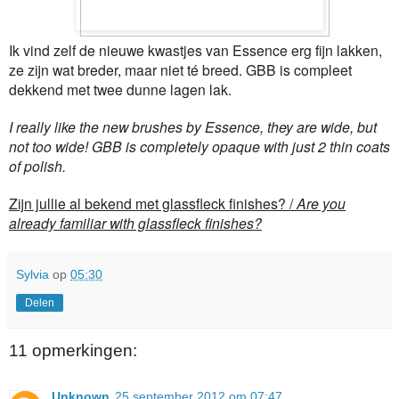
Ik vind zelf de nieuwe kwastjes van Essence erg fijn lakken,
ze zijn wat breder, maar niet té breed. GBB is compleet
dekkend met twee dunne lagen lak.
I really like the new brushes by Essence, they are wide, but
not too wide! GBB is completely opaque with just 2 thin coats
of polish.
Zijn jullie al bekend met glassfleck finishes? /
Are you
already familiar with glassfleck finishes?
Sylvia
op
05:30
Delen
11 opmerkingen:
Unknown
25 september 2012 om 07:47