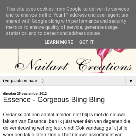
This site uses cookies from Google to deliver its services
and to analyze traffic. Your IP address and user-agent are
shared with Google along with performance and security
metrics to ensure quality of service, generate usage
statistics, and to detect and address abuse.
LEARN MORE
GOT IT
▼
dinsdag 25 september 2012
Essence - Gorgeous Bling Bling
Ondanks dat een aantal meiden niet blij is met de nieuwe
lakken van Essence, ben ik juist weer één van degenen die
de vernieuwing wel erg leuk vind! Ook vandaag ga ik jullie
weer een lakje laten zien uit het nieuwe assortiment van