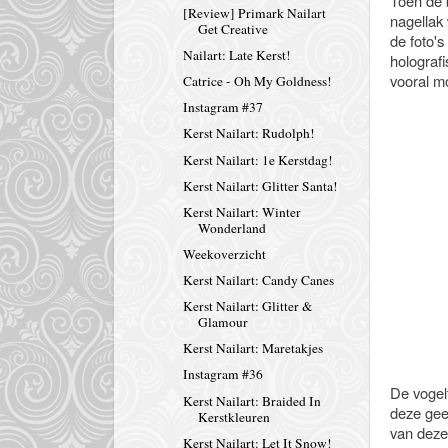
Toen de 
[Review] Primark Nailart
nagellak
Get Creative
de foto's
Nailart: Late Kerst!
holografi
vooral mo
Catrice - Oh My Goldness!
Instagram #37
Kerst Nailart: Rudolph!
Kerst Nailart: 1e Kerstdag!
Kerst Nailart: Glitter Santa!
Kerst Nailart: Winter
Wonderland
Weekoverzicht
Kerst Nailart: Candy Canes
Kerst Nailart: Glitter &
Glamour
Kerst Nailart: Maretakjes
Instagram #36
De vogel
Kerst Nailart: Braided In
deze gee
Kerstkleuren
van dezel
Kerst Nailart: Let It Snow!