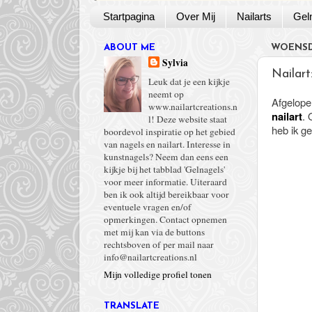
Startpagina
Over Mij
Nailarts
Gel
ABOUT ME
WOENSD
Sylvia
Nailart
Leuk dat je een kijkje
neemt op
Afgelope
www.nailartcreations.n
nailart
. 
l! Deze website staat
heb ik g
boordevol inspiratie op het gebied
van nagels en nailart. Interesse in
kunstnagels? Neem dan eens een
kijkje bij het tabblad 'Gelnagels'
voor meer informatie. Uiteraard
ben ik ook altijd bereikbaar voor
eventuele vragen en/of
opmerkingen. Contact opnemen
met mij kan via de buttons
rechtsboven of per mail naar
info@nailartcreations.nl
Mijn volledige profiel tonen
TRANSLATE