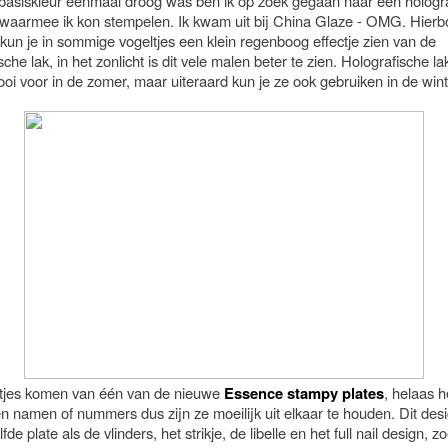
basiskleur eenmaal droog was ben ik op zoek gegaan naar een hologr
 waarmee ik kon stempelen. Ik kwam uit bij China Glaze - OMG. Hier
 kun je in sommige vogeltjes een klein regenboog effectje zien van de
sche lak, in het zonlicht is dit vele malen beter te zien. Holografische la
oi voor in de zomer, maar uiteraard kun je ze ook gebruiken in de wint
tjes komen van één van de nieuwe
Essence stampy plates
, helaas 
n namen of nummers dus zijn ze moeilijk uit elkaar te houden. Dit des
fde plate als de vlinders, het strikje, de libelle en het full nail design, z