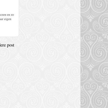
lezen en zo
aar eigen
ere post