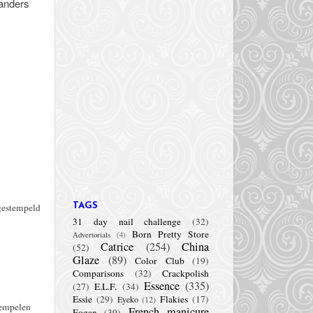
 anders
gestempeld
TAGS
31 day nail challenge
(32)
Born Pretty Store
Advertorials
(4)
Catrice
(254)
China
(52)
Glaze
(89)
Color Club
(19)
Comparisons
(32)
Crackpolish
Essence
(335)
(27)
E.L.F.
(34)
Essie
(29)
Flakies
(17)
Eyeko
(12)
tempelen
French manicure
Fogan
(39)