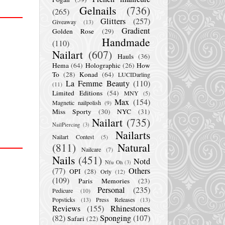
Gelnails
(736)
(265)
Glitters
(257)
Giveaway
(13)
Gradient
Golden Rose
(29)
Handmade
(110)
Nailart
(607)
Hauls
(36)
Hema
(64)
Holographic
(26)
How
To
(28)
Konad
(64)
LUCIDarling
La Femme Beauty
(110)
(11)
Limited Editions
(54)
MNY
(5)
Max
(154)
Magnetic nailpolish
(9)
Miss Sporty
(30)
NYC
(31)
Nailart
(735)
NailPiercing
(3)
Nailarts
Nailart Contest
(5)
(811)
Natural
Nailcare
(7)
Nails
(451)
Notd
Nfu Oh
(3)
(77)
Others
OPI
(28)
Orly
(12)
(109)
Paris Memories
(23)
Personal
(235)
Pedicure
(10)
Popsticks
(13)
Press Releases
(13)
Reviews
(155)
Rhinestones
(82)
Sponging
(107)
Safari
(22)