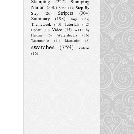
Stamping
(227)
Stamping
Nailart
(330)
Step By
Stash
(13)
Stripers
(304)
Step
(26)
Summary
(198)
Tags
(23)
Themeweek
(40)
Tutorials
(42)
Video
(35)
Update
(10)
W.I.C. by
Waterdecals
(16)
Herome
(6)
Watermarble
(11)
kleancolor
(8)
swatches
(759)
videos
(16)