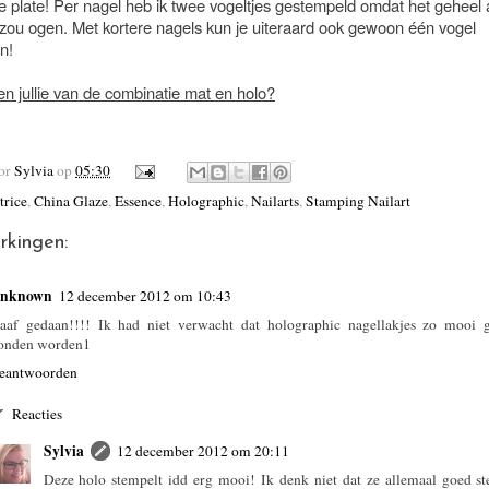
e plate! Per nagel heb ik twee vogeltjes gestempeld omdat het geheel
 zou ogen. Met kortere nagels kun je uiteraard ook gewoon één vogel
n!
en jullie van de combinatie mat en holo?
oor
Sylvia
op
05:30
trice
,
China Glaze
,
Essence
,
Holographic
,
Nailarts
,
Stamping Nailart
rkingen:
nknown
12 december 2012 om 10:43
aaf gedaan!!!! Ik had niet verwacht dat holographic nagellakjes zo mooi 
onden worden1
eantwoorden
Reacties
Sylvia
12 december 2012 om 20:11
Deze holo stempelt idd erg mooi! Ik denk niet dat ze allemaal goed s