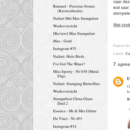
naar dez
Rimmel - Precious Stones
wat saai
(Kerstcollectie)
stempele
Nailart Met Max Stempelset
Wat vind
Weekoverzicht
[Review] Max Stempelset
Max - Gold
Gepost d
Instagram #35
Labels:
Ca
Nailart: Holo Birds
I've Got The 'Blues'!
7 opme
Miss Sporty - Nr 030 (Metal
Flip)
U
Nailart: Stamping Butterflies
G
Weekoverzicht
k
Stempeltest China Glaze
B
Deel 2
Essence - Mr & Mrs Glitter
Da Vinci - Nr 403
Instagram #34