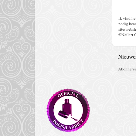
Ik vind he
nodig bean
site/websh
©Nailart 
Nieuwer
Abonnere