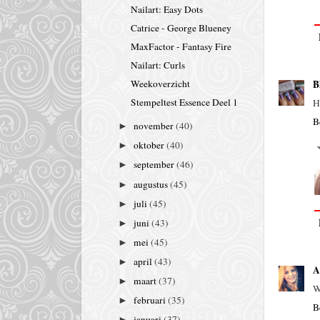
Nailart: Easy Dots
Catrice - George Blueney
MaxFactor - Fantasy Fire
Nailart: Curls
Weekoverzicht
B
Stempeltest Essence Deel 1
H
B
november
(40)
►
oktober
(40)
►
september
(46)
►
augustus
(45)
►
juli
(45)
►
juni
(43)
►
mei
(45)
►
april
(43)
►
A
maart
(37)
►
W
februari
(35)
►
B
januari
(37)
►