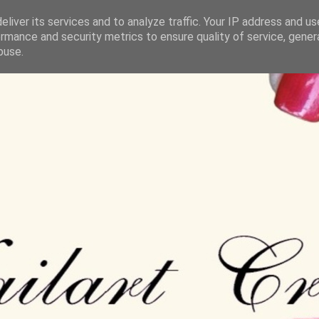
liver its services and to analyze traffic. Your IP address and u
rmance and security metrics to ensure quality of service, gene
buse.