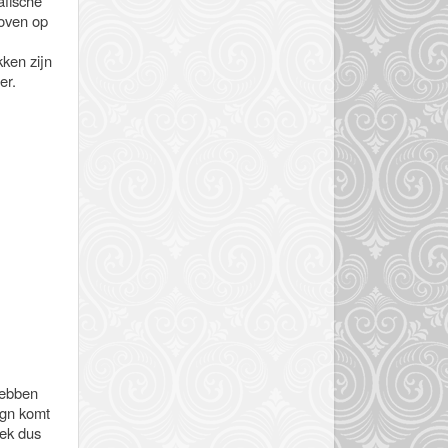
afische
boven op
kken zijn
er.
hebben
ign komt
oek dus