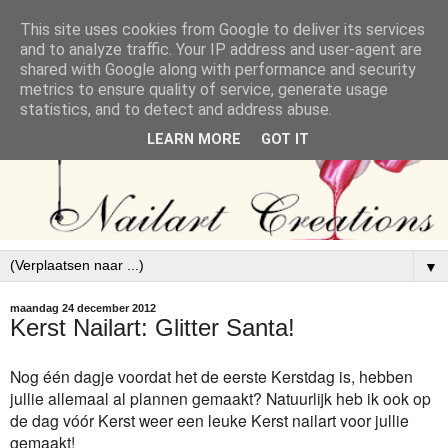
This site uses cookies from Google to deliver its services
and to analyze traffic. Your IP address and user-agent are
shared with Google along with performance and security
metrics to ensure quality of service, generate usage
statistics, and to detect and address abuse.
LEARN MORE
GOT IT
▼
maandag 24 december 2012
Kerst Nailart: Glitter Santa!
Nog één dagje voordat het de eerste Kerstdag is, hebben
jullie allemaal al plannen gemaakt? Natuurlijk heb ik ook op
de dag vóór Kerst weer een leuke Kerst nailart voor jullie
gemaakt!