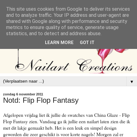
This site uses cookies from Google to deliver its services
and to analyze traffic. Your IP address and user-agent are
shared with Google along with performance and security
metrics to ensure quality of service, generate usage
statistics, and to detect and address abuse.
LEARN MORE
GOT IT
▼
zondag 6 november 2011
Notd: Flip Flop Fantasy
Afgelopen vrijdag liet ik jullie de swatches van China Glaze - Flip
Flop Fantasy zien. Vandaag ga ik jullie een nailart laten zien die ik
met dit lakje gemaakt heb. Het is een leuk en simpel design
geworden die zeer geschikt is voor korte nagels! Morgen zal er