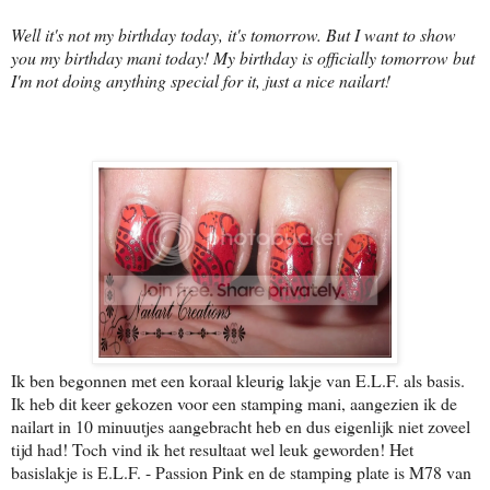
Well it's not my birthday today, it's tomorrow. But I want to show
you my birthday mani today! My birthday is officially tomorrow but
I'm not doing anything special for it, just a nice nailart!
Ik ben begonnen met een koraal kleurig lakje van E.L.F. als basis.
Ik heb dit keer gekozen voor een stamping mani, aangezien ik de
nailart in 10 minuutjes aangebracht heb en dus eigenlijk niet zoveel
tijd had! Toch vind ik het resultaat wel leuk geworden! Het
basislakje is E.L.F. - Passion Pink en de stamping plate is M78 van