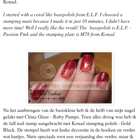
Konad.
I started with a coral like basepolish from E.L.F. I choosed a
stamping mani because I made it in just 10 minutes, I didn't have
more time! Well I really like the result! The basepolish is E.L.F. -
Passion Pink and the stamping plate is M78 from Konad.
Na het aanbrengen van de basiskleur heb ik de helft van mijn nagel
gelakt met China Glaze - Ruby Pumps. Toen alles droog was heb ik
de full nail stamp aangebracht met Konad stamping polish - Gold
Black. De stempel heeft wat leuke decoratie in de hoeken en verder
wat hartjes. Niets speciaals voor een verjaardag dus verder, maar ik