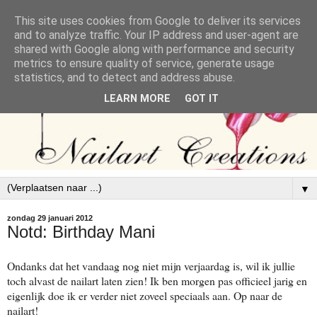
This site uses cookies from Google to deliver its services
and to analyze traffic. Your IP address and user-agent are
shared with Google along with performance and security
metrics to ensure quality of service, generate usage
statistics, and to detect and address abuse.
LEARN MORE
GOT IT
▼
zondag 29 januari 2012
Notd: Birthday Mani
Ondanks dat het vandaag nog niet mijn verjaardag is, wil ik jullie
toch alvast de nailart laten zien! Ik ben morgen pas officieel jarig en
eigenlijk doe ik er verder niet zoveel speciaals aan. Op naar de
nailart!