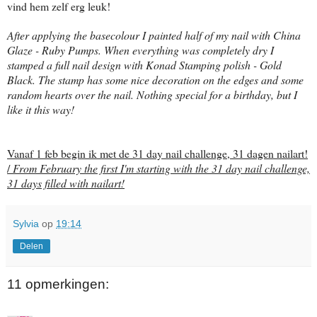
vind hem zelf erg leuk!
After applying the basecolour I painted half of my nail with China
Glaze - Ruby Pumps. When everything was completely dry I
stamped a full nail design with Konad Stamping polish - Gold
Black. The stamp has some nice decoration on the edges and some
random hearts over the nail. Nothing special for a birthday, but I
like it this way!
Vanaf 1 feb begin ik met de 31 day nail challenge, 31 dagen nailart!
/
From February the first I'm starting with the 31 day nail challenge,
31 days filled with nailart!
Sylvia
op
19:14
Delen
11 opmerkingen: