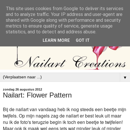
This site uses cookies from Google to deliver its services
and to analyze traffic. Your IP address and user-agent are
shared with Google along with performance and security
metrics to ensure quality of service, generate usage
statistics, and to detect and address abuse.
LEARN MORE
GOT IT
▼
zondag 26 augustus 2012
Nailart: Flower Pattern
Bij de nailart van vandaag heb ik nog steeds een beetje mijn
twijfels. Op mijn nagels zag de nailart er best leuk uit maar
nu ik de foto's terugzie begin ik toch een beetje te twijfelen!
Maar ook ik maak wel eens iets wat minder leuk of minder