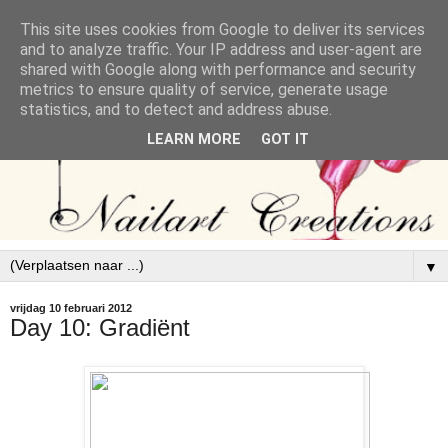
This site uses cookies from Google to deliver its services
and to analyze traffic. Your IP address and user-agent are
shared with Google along with performance and security
metrics to ensure quality of service, generate usage
statistics, and to detect and address abuse.
LEARN MORE
GOT IT
▼
vrijdag 10 februari 2012
Day 10: Gradiënt