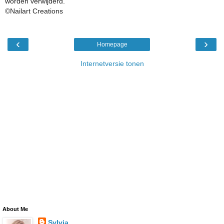
worden verwijderd.
©Nailart Creations
‹
›
Homepage
Internetversie tonen
About Me
Sylvia