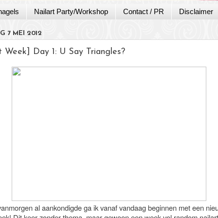
nagels
Nailart Party/Workshop
Contact / PR
Disclaimer
 7 MEI 2012
rt Week] Day 1: U Say Triangles?
 vanmorgen al aankondigde ga ik vanaf vandaag beginnen met een ni
week! Dit keer zonder thema, maar gewoon een week vol random nailart