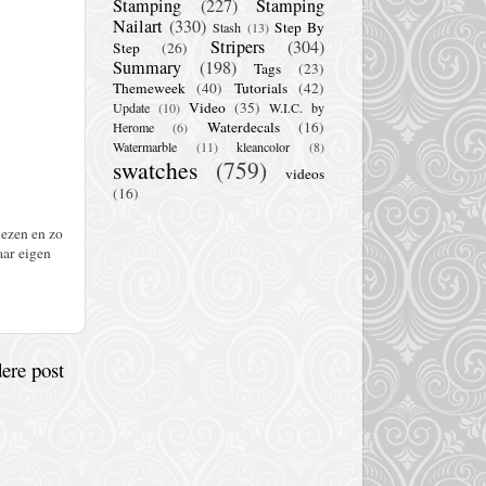
Stamping
(227)
Stamping
Nailart
(330)
Step By
Stash
(13)
Stripers
(304)
Step
(26)
Summary
(198)
Tags
(23)
Themeweek
(40)
Tutorials
(42)
Video
(35)
Update
(10)
W.I.C. by
Waterdecals
(16)
Herome
(6)
Watermarble
(11)
kleancolor
(8)
swatches
(759)
videos
(16)
lezen en zo
aar eigen
ere post