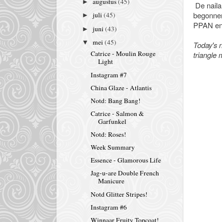
augustus
(45)
►
De naila
begonnen
juli
(45)
►
PPAN en e
juni
(43)
►
mei
(45)
▼
Today's n
Catrice - Moulin Rouge
triangle 
Light
Instagram #7
China Glaze - Atlantis
Notd: Bang Bang!
Catrice - Salmon &
Garfunkel
Notd: Roses!
Week Summary
Essence - Glamorous Life
Jag-u-are Double French
Manicure
Notd Glitter Stripes!
Instagram #6
Winnaar Fruity Topcoat!