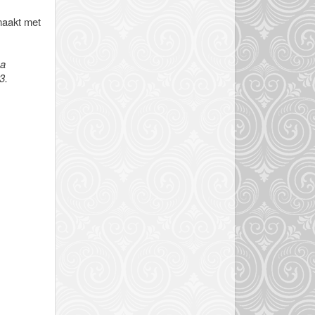
maakt met
 a
83.