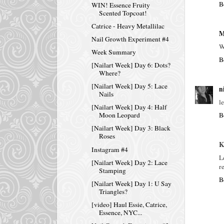
B
WIN! Essence Fruity
Scented Topcoat!
Catrice - Heavy Metallilac
M
Nail Growth Experiment #4
W
Week Summary
B
[Nailart Week] Day 6: Dots?
Where?
[Nailart Week] Day 5: Lace
n
Nails
l
[Nailart Week] Day 4: Half
B
Moon Leopard
[Nailart Week] Day 3: Black
Roses
K
Instagram #4
L
[Nailart Week] Day 2: Lace
r
Stamping
B
[Nailart Week] Day 1: U Say
Triangles?
[video] Haul Essie, Catrice,
Essence, NYC...