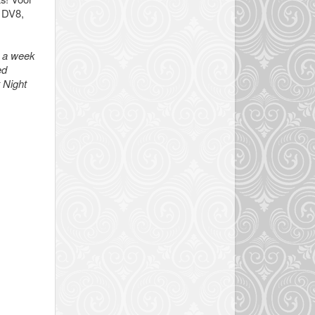
- DV8,
ot a week
ed
 Night