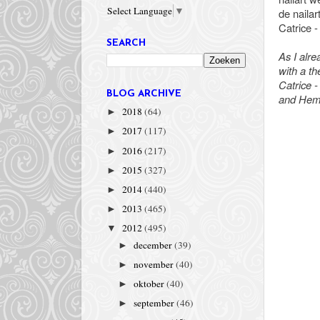
Select Language
▼
de naila
Catrice -
SEARCH
As I alre
with a th
Catrice 
BLOG ARCHIVE
and Hema
2018
(64)
►
2017
(117)
►
2016
(217)
►
2015
(327)
►
2014
(440)
►
2013
(465)
►
2012
(495)
▼
december
(39)
►
november
(40)
►
oktober
(40)
►
september
(46)
►