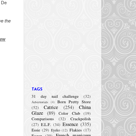
. De
ve the
new
TAGS
31 day nail challenge
(32)
Born Pretty Store
Advertorials
(4)
Catrice
(254)
China
(52)
Glaze
(89)
Color Club
(19)
Comparisons
(32)
Crackpolish
Essence
(335)
(27)
E.L.F.
(34)
Essie
(29)
Flakies
(17)
Eyeko
(12)
French manicure
Fogan
(39)