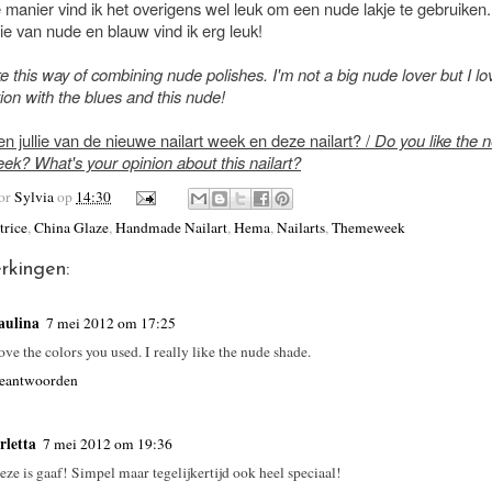
manier vind ik het overigens wel leuk om een nude lakje te gebruiken
ie van nude en blauw vind ik erg leuk!
like this way of combining nude polishes. I'm not a big nude lover but I lo
on with the blues and this nude!
n jullie van de nieuwe nailart week en deze nailart? /
Do you like the 
eek? What's your opinion about this nailart?
oor
Sylvia
op
14:30
trice
,
China Glaze
,
Handmade Nailart
,
Hema
,
Nailarts
,
Themeweek
rkingen:
aulina
7 mei 2012 om 17:25
ove the colors you used. I really like the nude shade.
eantwoorden
rletta
7 mei 2012 om 19:36
eze is gaaf! Simpel maar tegelijkertijd ook heel speciaal!