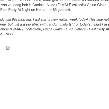
rt van vandaag heb ik Catrice - Nude (FeMALE collectie) China Glaze 
 Pool Party At Night en Hema - nr 83 gebruikt.
ady told this morning, I will start a new nailart week today! This time n
eme, but just a week filled with random nailarts! For today's nailart I us
- Nude (FeMALE collection), China Glaze - DV8, Catrice - Pool Party At
 - Nr 83.