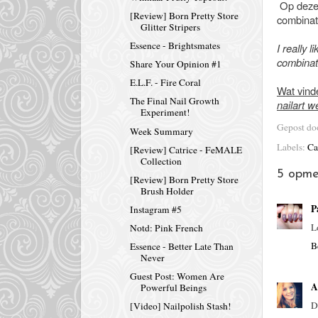
Op deze 
[Review] Born Pretty Store
combinat
Glitter Stripers
Essence - Brightsmates
I really 
combinati
Share Your Opinion #1
E.L.F. - Fire Coral
Wat vinde
The Final Nail Growth
nailart w
Experiment!
Gepost d
Week Summary
Labels:
Ca
[Review] Catrice - FeMALE
Collection
5 opme
[Review] Born Pretty Store
Brush Holder
P
Instagram #5
L
Notd: Pink French
B
Essence - Better Late Than
Never
Guest Post: Women Are
A
Powerful Beings
D
[Video] Nailpolish Stash!