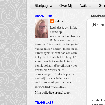
Startpagina
Over Mij
Nailarts
Gel
ABOUT ME
MAANDAG
Sylvia
[Naila
Leuk dat je een kijkje
neemt op
www.nailartcreations.n
l! Deze website staat
boordevol inspiratie op het gebied
van nagels en nailart. Interesse in
kunstnagels? Neem dan eens een
kijkje bij het tabblad 'Gelnagels'
voor meer informatie. Uiteraard
ben ik ook altijd bereikbaar voor
eventuele vragen en/of
opmerkingen. Contact opnemen
met mij kan via de buttons
rechtsboven of per mail naar
info@nailartcreations.nl
Mijn volledige profiel tonen
Zoals ik
TRANSLATE
nailart 