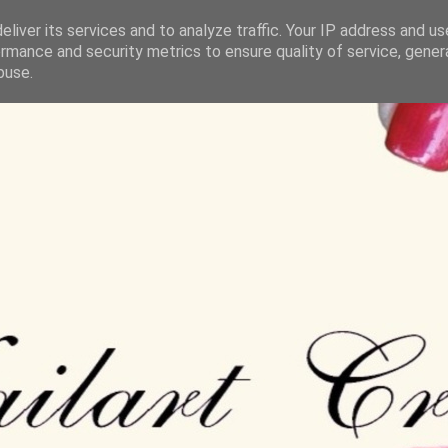
liver its services and to analyze traffic. Your IP address and u
rmance and security metrics to ensure quality of service, gene
buse.