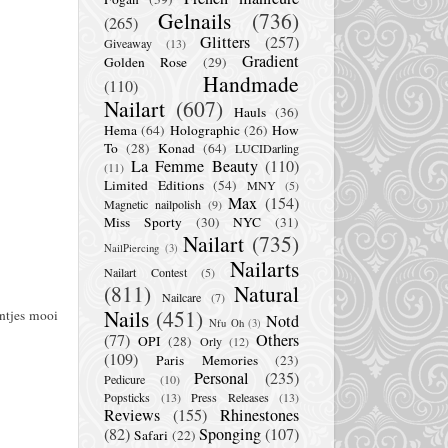
Gelnails
(736)
(265)
Glitters
(257)
Giveaway
(13)
Gradient
Golden Rose
(29)
Handmade
(110)
Nailart
(607)
Hauls
(36)
Hema
(64)
Holographic
(26)
How
To
(28)
Konad
(64)
LUCIDarling
La Femme Beauty
(110)
(11)
Limited Editions
(54)
MNY
(5)
Max
(154)
Magnetic nailpolish
(9)
Miss Sporty
(30)
NYC
(31)
Nailart
(735)
NailPiercing
(3)
Nailarts
Nailart Contest
(5)
(811)
Natural
Nailcare
(7)
Nails
(451)
ntjes mooi
Notd
Nfu Oh
(3)
(77)
Others
OPI
(28)
Orly
(12)
(109)
Paris Memories
(23)
Personal
(235)
Pedicure
(10)
Popsticks
(13)
Press Releases
(13)
Reviews
(155)
Rhinestones
(82)
Sponging
(107)
Safari
(22)