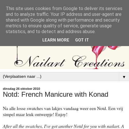
This site uses cookies from Google to deliver its services
and to analyze traffic. Your IP address and user-agent are
shared with Google along with performance and security
metrics to ensure quality of service, generate usage
statistics, and to detect and address abuse.
LEARN MORE
GOT IT
▼
dinsdag 26 oktober 2010
Notd: French Manicure with Konad
Na alle losse swatches van lakjes vandaag weer een Notd. Een vrij
simpel maar leuk ontwerpje! Enjoy!
After all the swatches, I've got another Notd for you with nailart. A