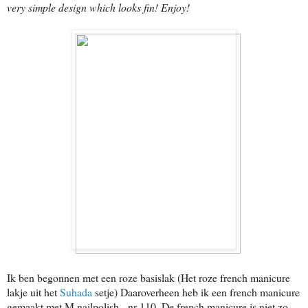
very simple design which looks fin! Enjoy!
Ik ben begonnen met een roze basislak (Het roze french manicure
lakje uit het
Suhada
setje) Daaroverheen heb ik een french manicure
gemaakt met M nailpolish - nr 110. De french manicure is niet zo