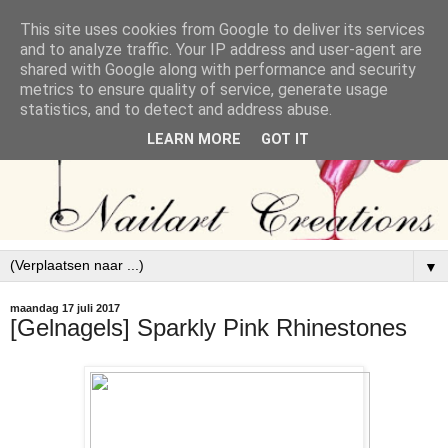
This site uses cookies from Google to deliver its services
and to analyze traffic. Your IP address and user-agent are
shared with Google along with performance and security
metrics to ensure quality of service, generate usage
statistics, and to detect and address abuse.
LEARN MORE
GOT IT
▼
maandag 17 juli 2017
[Gelnagels] Sparkly Pink Rhinestones