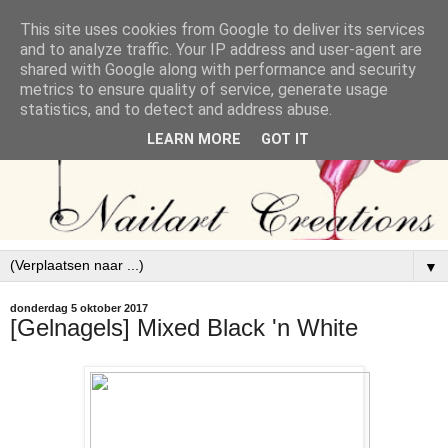
This site uses cookies from Google to deliver its services
and to analyze traffic. Your IP address and user-agent are
shared with Google along with performance and security
metrics to ensure quality of service, generate usage
statistics, and to detect and address abuse.
LEARN MORE
GOT IT
▼
donderdag 5 oktober 2017
[Gelnagels] Mixed Black 'n White