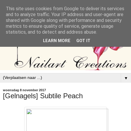
This site uses cookies from Google to deliver its services
and to analyze traffic. Your IP address and user-agent are
shared with Google along with performance and security
metrics to ensure quality of service, generate usage
statistics, and to detect and address abuse.
LEARN MORE
GOT IT
▼
woensdag 8 november 2017
[Gelnagels] Subtile Peach