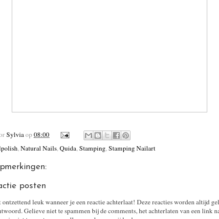
oor
Sylvia
op
08:00
lpolish
,
Natural Nails
,
Quida
,
Stamping
,
Stamping Nailart
pmerkingen:
actie posten
t ontzettend leuk wanneer je een reactie achterlaat! Deze reacties worden altijd ge
twoord. Gelieve niet te spammen bij de comments, het achterlaten van een link n