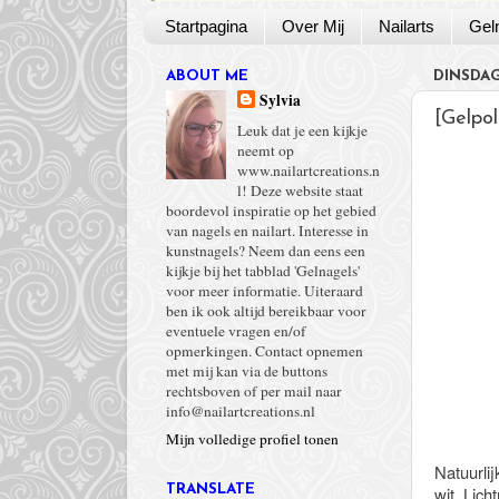
Startpagina
Over Mij
Nailarts
Gel
ABOUT ME
DINSDAG
Sylvia
[Gelpo
Leuk dat je een kijkje
neemt op
www.nailartcreations.n
l! Deze website staat
boordevol inspiratie op het gebied
van nagels en nailart. Interesse in
kunstnagels? Neem dan eens een
kijkje bij het tabblad 'Gelnagels'
voor meer informatie. Uiteraard
ben ik ook altijd bereikbaar voor
eventuele vragen en/of
opmerkingen. Contact opnemen
met mij kan via de buttons
rechtsboven of per mail naar
info@nailartcreations.nl
Mijn volledige profiel tonen
Natuurlij
wit. Lich
TRANSLATE