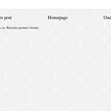
e post
Homepage
Oud
n op:
Reacties posten (Atom)