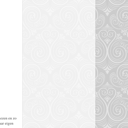
lezen en zo
aar eigen