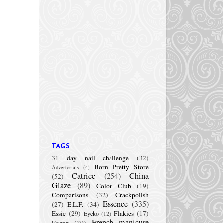
TAGS
31 day nail challenge
(32)
Born Pretty Store
Advertorials
(4)
Catrice
(254)
China
(52)
Glaze
(89)
Color Club
(19)
Comparisons
(32)
Crackpolish
Essence
(335)
(27)
E.L.F.
(34)
Essie
(29)
Flakies
(17)
Eyeko
(12)
French manicure
Fogan
(39)