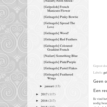
[Nailart] Neon Shock!
[Gelpolish] French
Manicure Flower
[Gelnagels] Pinky Bowtie
[Gelnagels] Spread The
Love
[Gelnagels] Wood!
[Gelnagels] Red Feathers
[Gelnagels] Coloured
Gradiënt French
[Nailart] Something Blue
[Gelnagels] Pink/Purple
Gepost d
[Gelnagels] Pastel Flakes
Labels:
ge
[Gelnagels] Feathered
Wings
Geen o
januari
(13)
►
Een re
2017
(117)
►
Ik vind he
2016
(217)
►
nodig bean