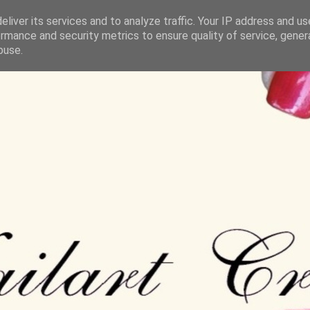
liver its services and to analyze traffic. Your IP address and u
rmance and security metrics to ensure quality of service, gene
buse.