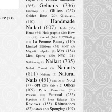
Gelnails
(736)
(265)
Glitters
(257)
Giveaway
(13)
Gradient
Golden Rose
(29)
ere post
Handmade
(110)
Nailart
(607)
Hauls
(36)
Hema
(64)
Holographic
(26)
How
To
(28)
Konad
(64)
LUCIDarling
La Femme Beauty
(110)
(11)
Limited Editions
(54)
MNY
(5)
Max
(154)
Magnetic nailpolish
(9)
Miss Sporty
(30)
NYC
(31)
Nailart
(735)
NailPiercing
(3)
Nailarts
Nailart Contest
(5)
(811)
Natural
Nailcare
(7)
Nails
(451)
Notd
Nfu Oh
(3)
(77)
Others
OPI
(28)
Orly
(12)
(109)
Paris Memories
(23)
Personal
(235)
Pedicure
(10)
Popsticks
(13)
Press Releases
(13)
Reviews
(155)
Rhinestones
(82)
Sponging
(107)
Safari
(22)