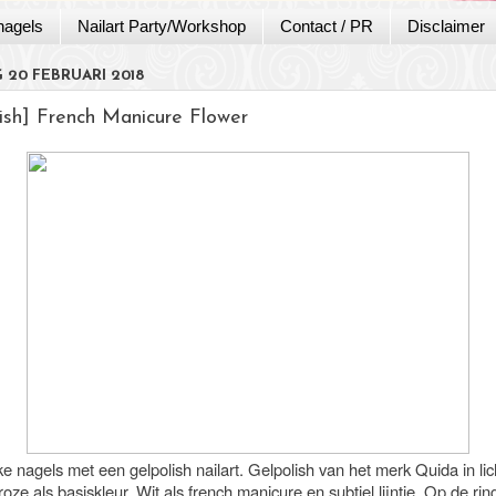
nagels
Nailart Party/Workshop
Contact / PR
Disclaimer
 20 FEBRUARI 2018
lish] French Manicure Flower
ke nagels met een gelpolish nailart. Gelpolish van het merk Quida in li
troze als basiskleur. Wit als french manicure en subtiel lijntje. Op de ri