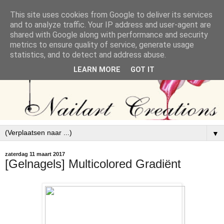
This site uses cookies from Google to deliver its services
and to analyze traffic. Your IP address and user-agent are
shared with Google along with performance and security
metrics to ensure quality of service, generate usage
statistics, and to detect and address abuse.
LEARN MORE
GOT IT
▼
zaterdag 11 maart 2017
[Gelnagels] Multicolored Gradiënt