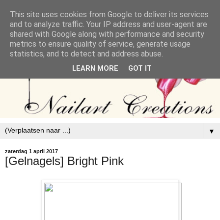
This site uses cookies from Google to deliver its services
and to analyze traffic. Your IP address and user-agent are
shared with Google along with performance and security
metrics to ensure quality of service, generate usage
statistics, and to detect and address abuse.
LEARN MORE
GOT IT
▼
zaterdag 1 april 2017
[Gelnagels] Bright Pink