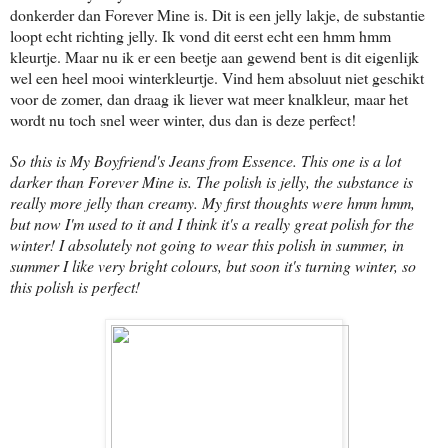
donkerder dan Forever Mine is. Dit is een jelly lakje, de substantie
loopt echt richting jelly. Ik vond dit eerst echt een hmm hmm
kleurtje. Maar nu ik er een beetje aan gewend bent is dit eigenlijk
wel een heel mooi winterkleurtje. Vind hem absoluut niet geschikt
voor de zomer, dan draag ik liever wat meer knalkleur, maar het
wordt nu toch snel weer winter, dus dan is deze perfect!
So this is My Boyfriend's Jeans from Essence. This one is a lot
darker than Forever Mine is. The polish is jelly, the substance is
really more jelly than creamy. My first thoughts were hmm hmm,
but now I'm used to it and I think it's a really great polish for the
winter! I absolutely not going to wear this polish in summer, in
summer I like very bright colours, but soon it's turning winter, so
this polish is perfect!