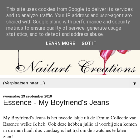
This site uses cookies from Google to deliver its services
and to analyze traffic. Your IP address and user-agent are
shared with Google along with performance and security
metrics to ensure quality of service, generate usage
statistics, and to detect and address abuse.
LEARN MORE
GOT IT
▼
woensdag 29 september 2010
Essence - My Boyfriend's Jeans
My Boyfriend's Jeans is het tweede lakje uit de Denim Collectie van
Essence welke ik heb. Ook deze hebben jullie al voorbij zien komen
in de mini haul, dus vandaag is het tijd om de swatches te laten
zien!