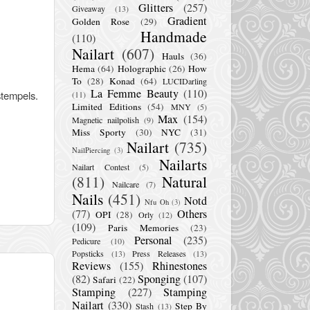
Glitters
(257)
Giveaway
(13)
Gradient
Golden Rose
(29)
Handmade
(110)
Nailart
(607)
Hauls
(36)
Hema
(64)
Holographic
(26)
How
To
(28)
Konad
(64)
LUCIDarling
La Femme Beauty
(110)
stempels.
(11)
Limited Editions
(54)
MNY
(5)
Max
(154)
Magnetic nailpolish
(9)
Miss Sporty
(30)
NYC
(31)
Nailart
(735)
NailPiercing
(3)
Nailarts
Nailart Contest
(5)
(811)
Natural
Nailcare
(7)
Nails
(451)
Notd
Nfu Oh
(3)
(77)
Others
OPI
(28)
Orly
(12)
(109)
Paris Memories
(23)
Personal
(235)
Pedicure
(10)
Popsticks
(13)
Press Releases
(13)
Reviews
(155)
Rhinestones
(82)
Sponging
(107)
Safari
(22)
Stamping
(227)
Stamping
Nailart
(330)
Step By
Stash
(13)