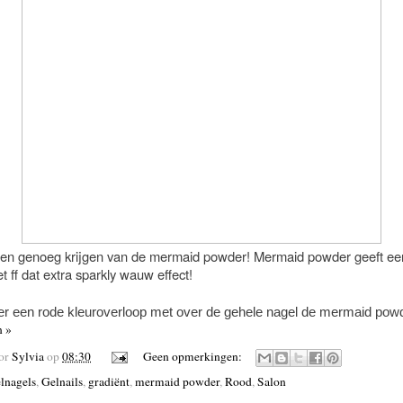
een genoeg krijgen van de mermaid powder! Mermaid powder geeft ee
t ff dat extra sparkly wauw effect!
r een rode kleuroverloop met over de gehele nagel de mermaid pow
n »
oor
Sylvia
op
08:30
Geen opmerkingen:
lnagels
,
Gelnails
,
gradiënt
,
mermaid powder
,
Rood
,
Salon