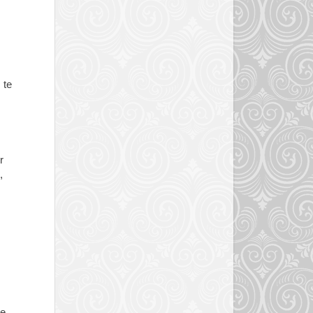
 te
r
,
de