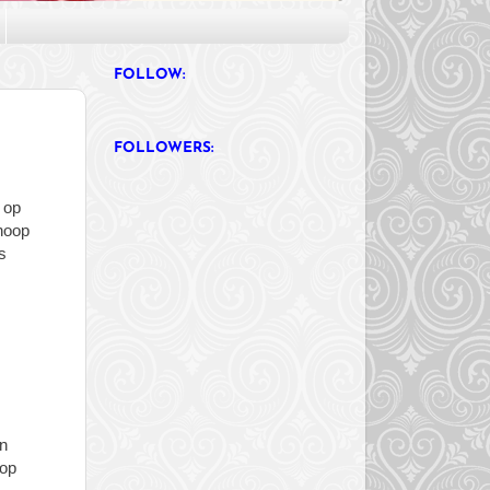
FOLLOW:
FOLLOWERS:
l op
 hoop
s
jn
 op