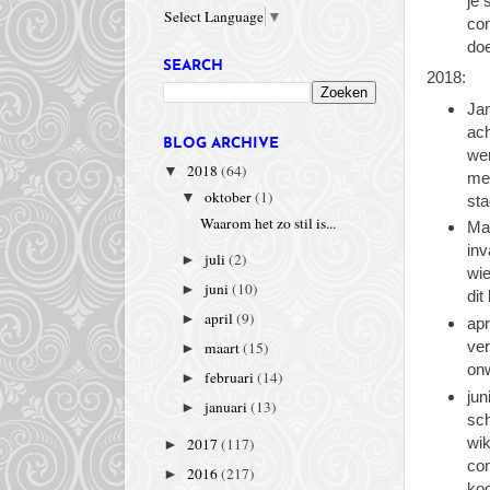
je 
Select Language
▼
com
doe
SEARCH
2018:
Jan
ach
BLOG ARCHIVE
wer
2018
(64)
▼
med
oktober
(1)
▼
sta
Waarom het zo stil is...
Maa
inv
juli
(2)
►
wie
juni
(10)
►
dit
april
(9)
►
apr
maart
(15)
ver
►
onw
februari
(14)
►
jun
januari
(13)
►
sch
wi
2017
(117)
►
con
2016
(217)
►
ko