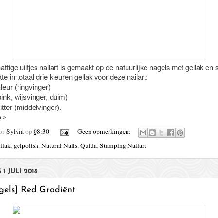
ttige uiltjes nailart is gemaakt op de natuurlijke nagels met gellak en 
kte in totaal drie kleuren gellak voor deze nailart:
leur (ringvinger)
ink, wijsvinger, duim)
itter (middelvinger).
n »
oor
Sylvia
op
08:30
Geen opmerkingen:
llak
,
gelpolish
,
Natural Nails
,
Quida
,
Stamping Nailart
1 JULI 2018
gels] Red Gradiënt