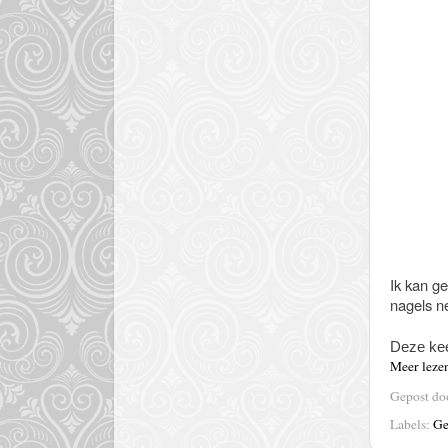
Ik kan g
nagels ne
Deze kee
Meer leze
Gepost d
Labels:
Ge