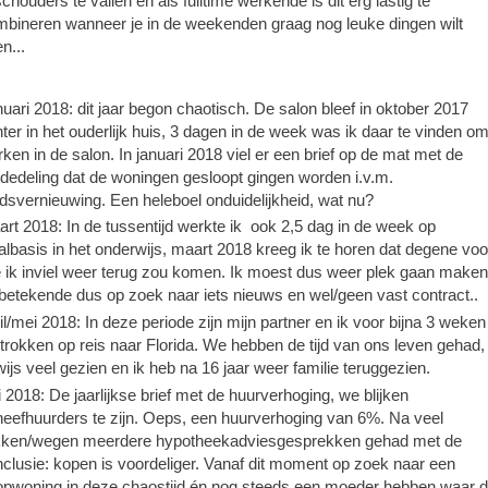
schouders te vallen en als fulltime werkende is dit erg lastig te
bineren wanneer je in de weekenden graag nog leuke dingen wilt
n...
uari 2018: dit jaar begon chaotisch. De salon bleef in oktober 2017
ter in het ouderlijk huis, 3 dagen in de week was ik daar te vinden om
ken in de salon. In januari 2018 viel er een brief op de mat met de
edeling dat de woningen gesloopt gingen worden i.v.m.
dsvernieuwing. Een heleboel onduidelijkheid, wat nu?
rt 2018: In de tussentijd werkte ik ook 2,5 dag in de week op
albasis in het onderwijs, maart 2018 kreeg ik te horen dat degene voo
 ik inviel weer terug zou komen. Ik moest dus weer plek gaan maken
 betekende dus op zoek naar iets nieuws en wel/geen vast contract..
il/mei 2018: In deze periode zijn mijn partner en ik voor bijna 3 weken
trokken op reis naar Florida. We hebben de tijd van ons leven gehad,
ijs veel gezien en ik heb na 16 jaar weer familie teruggezien.
i 2018: De jaarlijkse brief met de huurverhoging, we blijken
eefhuurders te zijn. Oeps, een huurverhoging van 6%. Na veel
kken/wegen meerdere hypotheekadviesgesprekken gehad met de
clusie: kopen is voordeliger. Vanaf dit moment op zoek naar een
opwoning in deze chaostijd én nog steeds een moeder hebben waar 