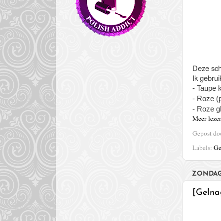
Deze scha
Ik gebrui
- Taupe k
- Roze (p
- Roze gl
Meer leze
Gepost d
Labels:
Ge
ZONDAG 
[Gelna