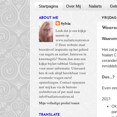
Startpagina
Over Mij
Nailarts
Gel
ABOUT ME
VRIJDAG
Sylvia
Waarom 
Leuk dat je een kijkje
neemt op
Waarom h
www.nailartcreations.n
l! Deze website staat
boordevol inspiratie op het gebied
Het zal j
van nagels en nailart. Interesse in
Nailart 
kunstnagels? Neem dan eens een
veranderi
kijkje bij het tabblad 'Gelnagels'
inmiddels
voor meer informatie. Uiteraard
ben ik ook altijd bereikbaar voor
Dus...?
eventuele vragen en/of
opmerkingen. Contact opnemen
met mij kan via de buttons
Even een
rechtsboven of per mail naar
info@nailartcreations.nl
2017:
Mijn volledige profiel tonen
Okt
par
TRANSLATE