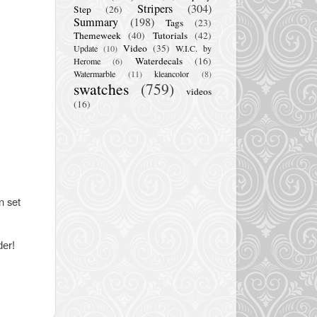
Stripers
(304)
Step
(26)
Summary
(198)
Tags
(23)
Themeweek
(40)
Tutorials
(42)
Video
(35)
Update
(10)
W.I.C. by
Waterdecals
(16)
Herome
(6)
Watermarble
(11)
kleancolor
(8)
swatches
(759)
videos
(16)
n set
der!