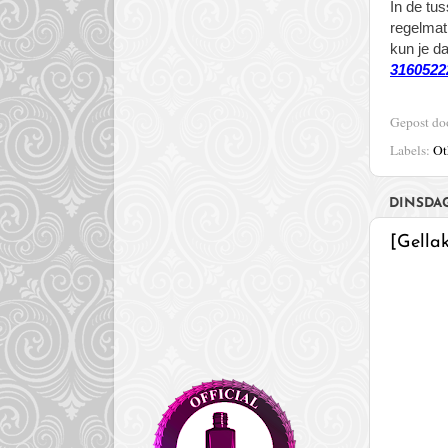
In de tus
regelmati
kun je d
3160522
Gepost d
Labels:
Ot
DINSDAG 
[Gella