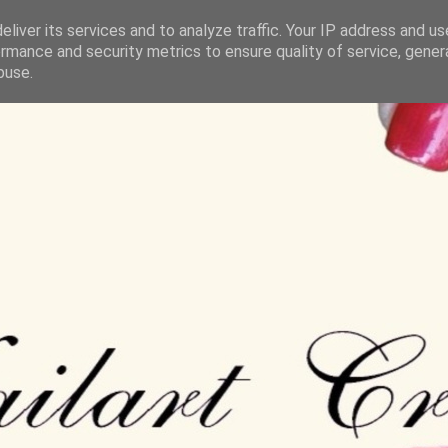
liver its services and to analyze traffic. Your IP address and u
rmance and security metrics to ensure quality of service, gene
buse.