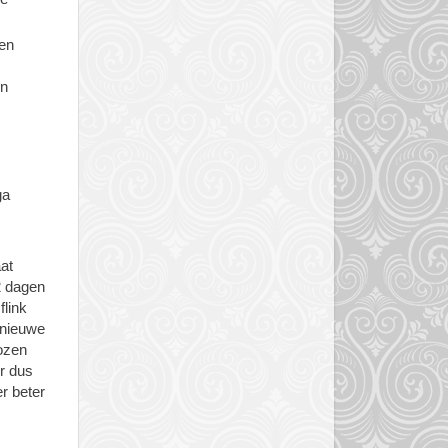
een
en
ga
at
2 dagen
flink
 nieuwe
dozen
r dus
er beter