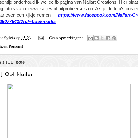
sentijd onderhoud ik wel de fb pagina van Nailart Creations. Hier plaa
g foto's van nieuwe setjes of uitprobeersels op. Als je de foto's dus e
aar even een kijkje nemen:
https://www.facebook.com/Nailart-Cr
25077643/?ref=bookmarks
oor
Sylvia
op
15:23
Geen opmerkingen:
hers
,
Personal
3 JULI 2018
k] Owl Nailart