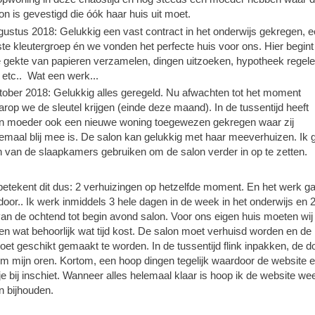
on is gevestigd die óók haar huis uit moet.
ustus 2018: Gelukkig een vast contract in het onderwijs gekregen, 
te kleutergroep én we vonden het perfecte huis voor ons. Hier begint
e gekte van papieren verzamelen, dingen uitzoeken, hypotheek regel
 etc.. Wat een werk...
ober 2018: Gelukkig alles geregeld. Nu afwachten tot het moment
rop we de sleutel krijgen (einde deze maand). In de tussentijd heeft
jn moeder ook een nieuwe woning toegewezen gekregen waar zij
emaal blij mee is. De salon kan gelukkig met haar meeverhuizen. Ik 
 van de slaapkamers gebruiken om de salon verder in op te zetten.
betekent dit dus: 2 verhuizingen op hetzelfde moment. En het werk ga
oor.. Ik werk inmiddels 3 hele dagen in de week in het onderwijs en 
van de ochtend tot begin avond salon. Voor ons eigen huis moeten wij 
n wat behoorlijk wat tijd kost. De salon moet verhuisd worden en de
oet geschikt gemaakt te worden. In de tussentijd flink inpakken, de 
om mijn oren. Kortom, een hoop dingen tegelijk waardoor de website e
e bij inschiet. Wanneer alles helemaal klaar is hoop ik de website we
n bijhouden.