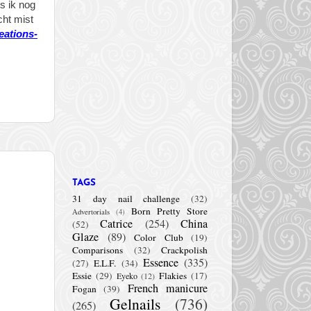
ts ik nog
cht mist
eations-
TAGS
31 day nail challenge
(32)
Born Pretty Store
Advertorials
(4)
Catrice
(254)
China
(52)
Glaze
(89)
Color Club
(19)
Comparisons
(32)
Crackpolish
Essence
(335)
(27)
E.L.F.
(34)
Essie
(29)
Flakies
(17)
Eyeko
(12)
French manicure
Fogan
(39)
Gelnails
(736)
(265)