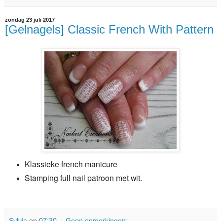
zondag 23 juli 2017
[Gelnagels] Classic French With Pattern
Klassieke french manicure
Stamping full nail patroon met wit.
Sylvia
op
07:30
Geen opmerkingen: