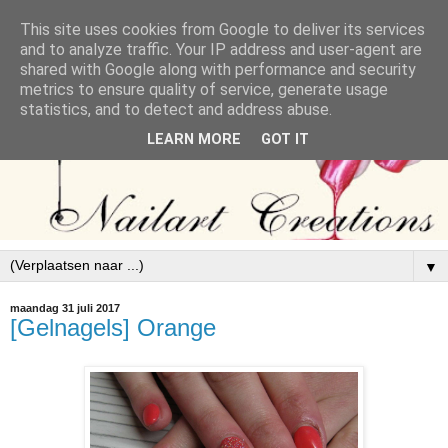
This site uses cookies from Google to deliver its services
and to analyze traffic. Your IP address and user-agent are
shared with Google along with performance and security
metrics to ensure quality of service, generate usage
statistics, and to detect and address abuse.
LEARN MORE
GOT IT
▼
maandag 31 juli 2017
[Gelnagels] Orange