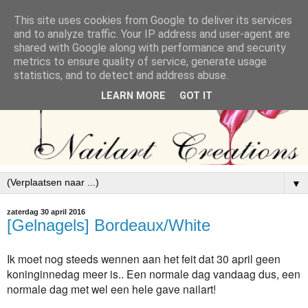
This site uses cookies from Google to deliver its services
and to analyze traffic. Your IP address and user-agent are
shared with Google along with performance and security
metrics to ensure quality of service, generate usage
statistics, and to detect and address abuse.
LEARN MORE
GOT IT
▼
zaterdag 30 april 2016
[Gelnagels] Bordeaux/White
Ik moet nog steeds wennen aan het feit dat 30 april geen
koninginnedag meer is.. Een normale dag vandaag dus, een
normale dag met wel een hele gave nailart!