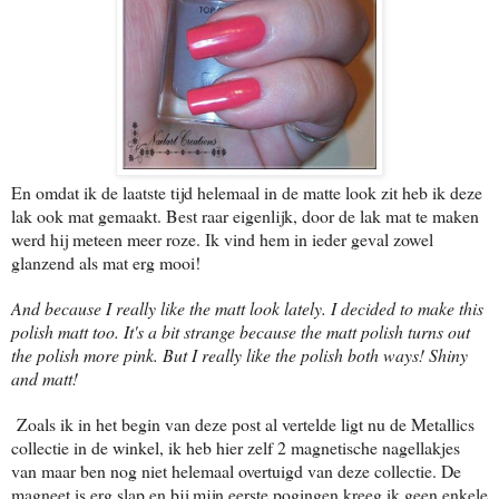
En omdat ik de laatste tijd helemaal in de matte look zit heb ik deze
lak ook mat gemaakt. Best raar eigenlijk, door de lak mat te maken
werd hij meteen meer roze. Ik vind hem in ieder geval zowel
glanzend als mat erg mooi!
And because I really like the matt look lately. I decided to make this
polish matt too. It's a bit strange because the matt polish turns out
the polish more pink. But I really like the polish both ways! Shiny
and matt!
Zoals ik in het begin van deze post al vertelde ligt nu de Metallics
collectie in de winkel, ik heb hier zelf 2 magnetische nagellakjes
van maar ben nog niet helemaal overtuigd van deze collectie. De
magneet is erg slap en bij mijn eerste pogingen kreeg ik geen enkele