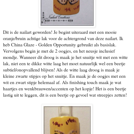
Dit is de nailart geworden! Je begint uiteraard met een mooie
oranje/bruin achtige lak voor de achtergrond van deze nailart. Ik
heb China Glaze - Golden Opportunity gebruikt als basislak.
Vervolgens begin je met de 2 oogjes, en het neusje inclusief
mondje. Wanneer dit droog is maak je het snuitje wit met een witte
lak, niet een te dikke witte laag het moet natuurlijk wel een beetje
subtiel/onopvallend blijven! Als de witte laag droog is maak je
kleine zwarte stipjes op het snuitje. En maak je de oogjes met een
wit en zwart stipje helemaal af. Als finishing touch maak je wat
haartjes en wenkbrauwen/accenten op het kopje! Het is een beetje
lastig uit te leggen, dit is een beetje op gevoel wat streepjes zetten!