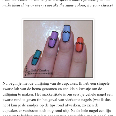
make them shiny or every cupcake the same colour, it's your choice!
Nu begin je met de uitlijning van de cupcakes. Ik heb een simpele
zwarte lak van de hema genomen en een klein kwastje om de
uitlijning te maken. Het makkelijkste is om eerst je gehele nagel een
zwarte rand te geven (in het geval van vierkante nagels (wat ik dus
heb) kun je de randjes op de tips rond afwerken, zo zien de
cupcakes er vanboven toch nog rond uit). Na de hele nagel een lijn
gegeven te hebben maak je ongeveer in het midden van je nagel een