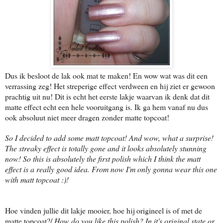
Dus ik besloot de lak ook mat te maken! En wow wat was dit een
verrassing zeg! Het streperige effect verdween en hij ziet er gewoon
prachtig uit nu! Dit is echt het eerste lakje waarvan ik denk dat dit
matte effect echt een hele vooruitgang is. Ik ga hem vanaf nu dus
ook absoluut niet meer dragen zonder matte topcoat!
So I decided to add some matt topcoat! And wow, what a surprise!
The streaky effect is totally gone and it looks absolutely stunning
now! So this is absolutely the first polish which I think the matt
effect is a really good idea. From now I'm only gonna wear this one
with matt topcoat :)!
Hoe vinden jullie dit lakje mooier, hoe hij origineel is of met de
matte topcoat?/
How do you like this polish? In it's original state or