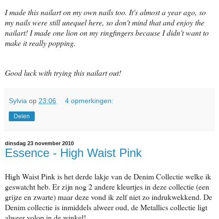
I made this nailart on my own nails too. It's almost a year ago, so
my nails were still unequel here, so don't mind that and enjoy the
nailart! I made one lion on my ringfingers because I didn't want to
make it really popping.
Good luck with trying this nailart out!
Sylvia
op
23:06
4 opmerkingen:
Delen
dinsdag 23 november 2010
Essence - High Waist Pink
High Waist Pink is het derde lakje van de Denim Collectie welke ik
geswatcht heb. Er zijn nog 2 andere kleurtjes in deze collectie (een
grijze en zwarte) maar deze vond ik zelf niet zo indrukwekkend. De
Denim collectie is inmiddels alweer oud, de Metallics collectie ligt
alweer volop in de winkel!