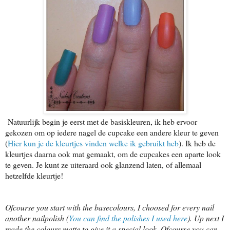
Natuurlijk begin je eerst met de basiskleuren, ik heb ervoor
gekozen om op iedere nagel de cupcake een andere kleur te geven
(
Hier kun je de kleurtjes vinden welke ik gebruikt heb
). Ik heb de
kleurtjes daarna ook mat gemaakt, om de cupcakes een aparte look
te geven. Je kunt ze uiteraard ook glanzend laten, of allemaal
hetzelfde kleurtje!
Ofcourse you start with the basecolours, I choosed for every nail
another nailpolish (
You can find the polishes I used here
). Up next I
made the colours matte to give it a special look. Ofcourse you can