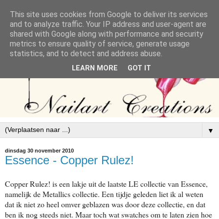
This site uses cookies from Google to deliver its services
and to analyze traffic. Your IP address and user-agent are
shared with Google along with performance and security
metrics to ensure quality of service, generate usage
statistics, and to detect and address abuse.
LEARN MORE
GOT IT
▼
dinsdag 30 november 2010
Essence - Copper Rulez!
Copper Rulez! is een lakje uit de laatste LE collectie van Essence,
namelijk de Metallics collectie. Een tijdje geleden liet ik al weten
dat ik niet zo heel omver geblazen was door deze collectie, en dat
ben ik nog steeds niet. Maar toch wat swatches om te laten zien hoe