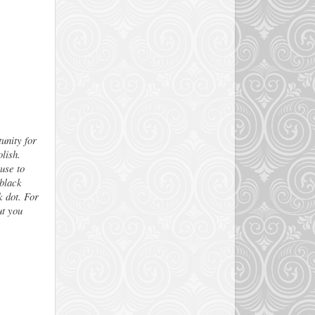
unity for
lish.
 use to
 black
k dot. For
ut you