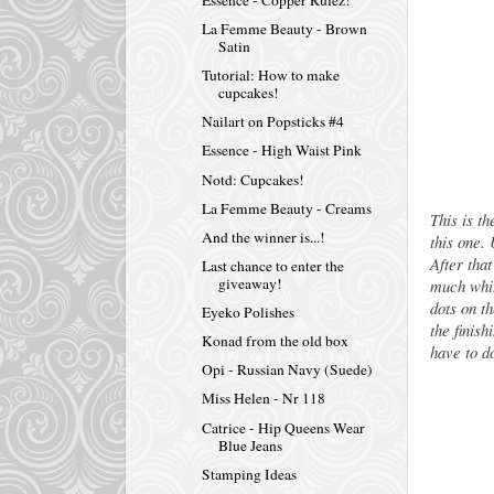
La Femme Beauty - Brown
Satin
Tutorial: How to make
cupcakes!
Nailart on Popsticks #4
Essence - High Waist Pink
Notd: Cupcakes!
La Femme Beauty - Creams
This is t
And the winner is...!
this one.
After tha
Last chance to enter the
giveaway!
much whit
dots on t
Eyeko Polishes
the finish
Konad from the old box
have to d
Opi - Russian Navy (Suede)
Miss Helen - Nr 118
Catrice - Hip Queens Wear
Blue Jeans
Stamping Ideas