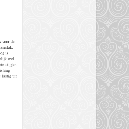
k voor de
asislak.
og is
rlijk wel
te stipjes
ishing
lastig uit