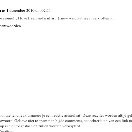
rie
1 december 2010 om 02:11
wesome!!, I love free hand nail art :), now we don't see it very often :(.
eantwoorden
t ontzettend leuk wanneer je een reactie achterlaat! Deze reacties worden altijd ge
twoord. Gelieve niet te spammen bij de comments, het achterlaten van een link n
op is niet toegestaan en zullen worden verwijderd.
Creations