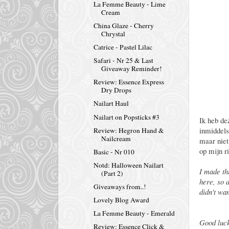
La Femme Beauty - Lime
Cream
China Glaze - Cherry
Chrystal
Catrice - Pastel Lilac
Safari - Nr 25 & Last
Giveaway Reminder!
Review: Essence Express
Dry Drops
Nailart Haul
Nailart on Popsticks #3
Ik heb de
inmiddels
Review: Hegron Hand &
Nailcream
maar niet
op mijn r
Basic - Nr 010
Notd: Halloween Nailart
I made th
(Part 2)
here, so 
Giveaways from..!
didn't wan
Lovely Blog Award
La Femme Beauty - Emerald
Good luck 
Review: Essence Click &