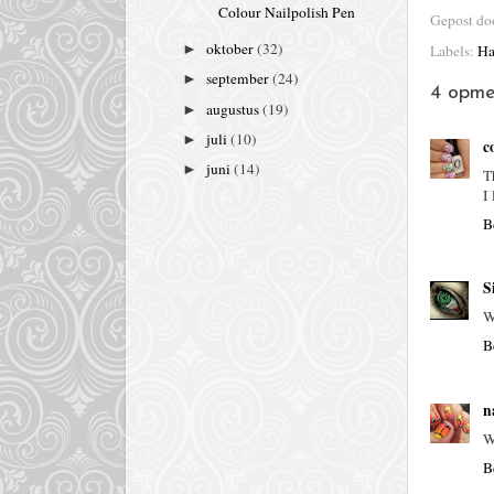
Colour Nailpolish Pen
Gepost d
oktober
(32)
Labels:
Ha
►
september
(24)
►
4 opme
augustus
(19)
►
juli
(10)
►
c
juni
(14)
►
T
I
B
S
W
B
n
W
B