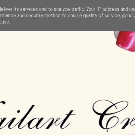
liver its services and to analyze traffic. Your IP address and u
rmance and security metrics to ensure quality of service, gene
buse.