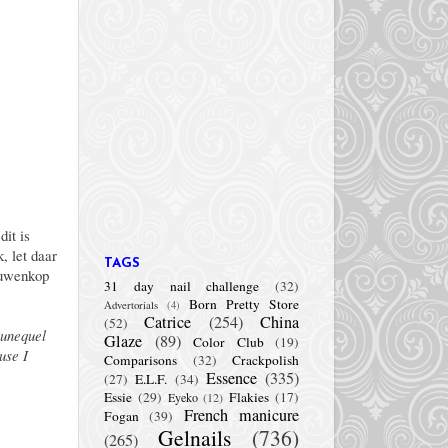
dit is
, let daar
TAGS
eeuwenkop
31 day nail challenge
(32)
Born Pretty Store
Advertorials
(4)
Catrice
(254)
China
(52)
 unequel
Glaze
(89)
Color Club
(19)
use I
Comparisons
(32)
Crackpolish
Essence
(335)
(27)
E.L.F.
(34)
Essie
(29)
Flakies
(17)
Eyeko
(12)
French manicure
Fogan
(39)
Gelnails
(736)
(265)