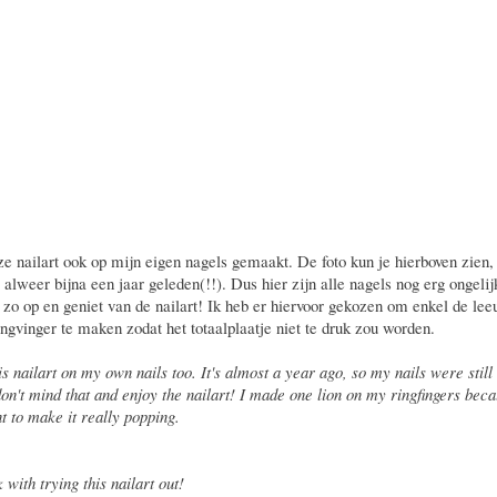
ze nailart ook op mijn eigen nagels gemaakt. De foto kun je hierboven zien, 
 alweer bijna een jaar geleden(!!). Dus hier zijn alle nagels nog erg ongelijk
 zo op en geniet van de nailart! Ik heb er hiervoor gekozen om enkel de l
ingvinger te maken zodat het totaalplaatje niet te druk zou worden.
is nailart on my own nails too. It's almost a year ago, so my nails were still
don't mind that and enjoy the nailart! I made one lion on my ringfingers beca
t to make it really popping.
with trying this nailart out!