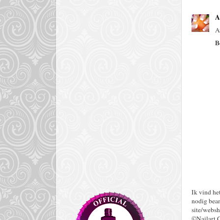
A
A
B
Ik vind he
nodig bean
site/websh
©Nailart 