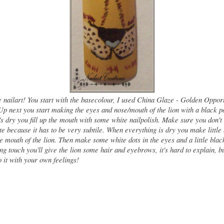
he nailart! You start with the basecolour, I used China Glaze - Golden Opport
 Up next you start making the eyes and nose/mouth of the lion with a black po
t's dry you fill up the mouth with some white nailpolish. Make sure you don't
e because it has to be very subtile. When everything is dry you make little
he mouth of the lion. Then make some white dots in the eyes and a little blac
ing touch you'll give the lion some hair and eyebrows, it's hard to explain, b
o it with your own feelings!