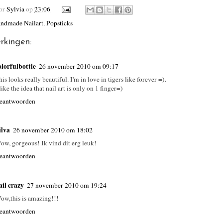
oor
Sylvia
op
23:06
ndmade Nailart
,
Popsticks
rkingen:
olorfulbottle
26 november 2010 om 09:17
his looks really beautiful. I'm in love in tigers like forever =).
 like the idea that nail art is only on 1 finger=)
eantwoorden
ilva
26 november 2010 om 18:02
ow, gorgeous! Ik vind dit erg leuk!
eantwoorden
ail crazy
27 november 2010 om 19:24
ow,this is amazing!!!
eantwoorden