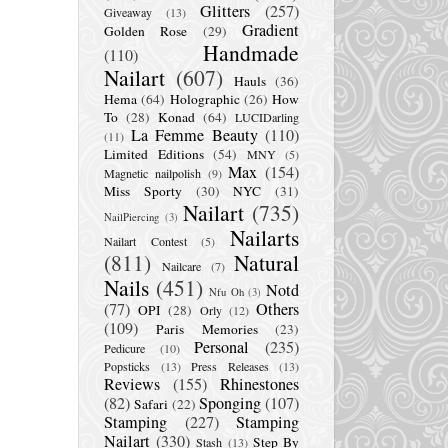
Glitters
(257)
Giveaway
(13)
Gradient
Golden Rose
(29)
Handmade
(110)
Nailart
(607)
Hauls
(36)
Hema
(64)
Holographic
(26)
How
To
(28)
Konad
(64)
LUCIDarling
La Femme Beauty
(110)
(11)
Limited Editions
(54)
MNY
(5)
Max
(154)
Magnetic nailpolish
(9)
Miss Sporty
(30)
NYC
(31)
Nailart
(735)
NailPiercing
(3)
Nailarts
Nailart Contest
(5)
(811)
Natural
Nailcare
(7)
Nails
(451)
Notd
Nfu Oh
(3)
(77)
Others
OPI
(28)
Orly
(12)
(109)
Paris Memories
(23)
Personal
(235)
Pedicure
(10)
Popsticks
(13)
Press Releases
(13)
Reviews
(155)
Rhinestones
(82)
Sponging
(107)
Safari
(22)
Stamping
(227)
Stamping
Nailart
(330)
Step By
Stash
(13)