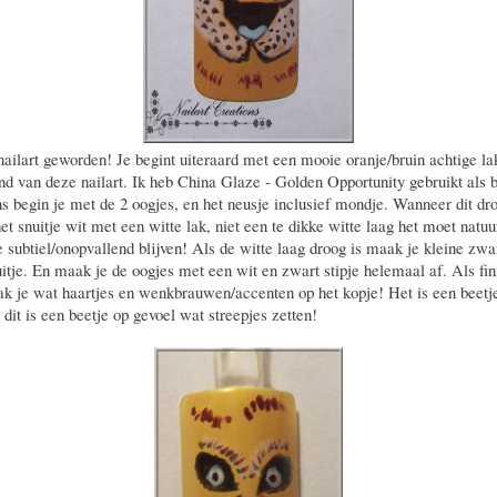
 nailart geworden! Je begint uiteraard met een mooie oranje/bruin achtige la
nd van deze nailart. Ik heb China Glaze - Golden Opportunity gebruikt als b
s begin je met de 2 oogjes, en het neusje inclusief mondje. Wanneer dit dro
et snuitje wit met een witte lak, niet een te dikke witte laag het moet natuu
e subtiel/onopvallend blijven! Als de witte laag droog is maak je kleine zwar
uitje. En maak je de oogjes met een wit en zwart stipje helemaal af. Als fin
k je wat haartjes en wenkbrauwen/accenten op het kopje! Het is een beetje 
 dit is een beetje op gevoel wat streepjes zetten!