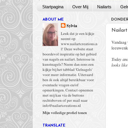
Startpagina
Over Mij
Nailarts
Gel
ABOUT ME
DONDER
Sylvia
Nailart
Leuk dat je een kijkje
neemt op
Vandaag w
www.nailartcreations.n
leeuwenko
l! Deze website staat
boordevol inspiratie op het gebied
Today ano
van nagels en nailart. Interesse in
kunstnagels? Neem dan eens een
looks like
kijkje bij het tabblad 'Gelnagels'
voor meer informatie. Uiteraard
ben ik ook altijd bereikbaar voor
eventuele vragen en/of
opmerkingen. Contact opnemen
met mij kan via de buttons
rechtsboven of per mail naar
info@nailartcreations.nl
Mijn volledige profiel tonen
TRANSLATE