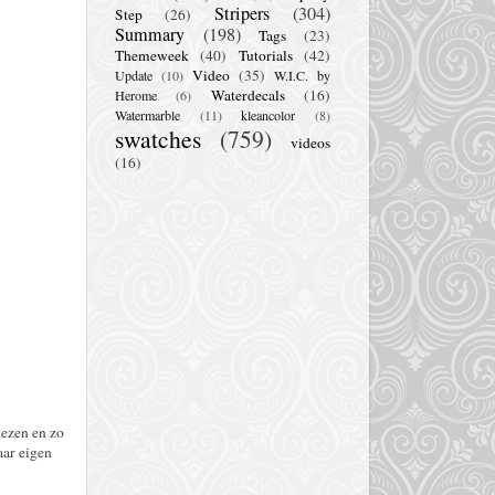
Stripers
(304)
Step
(26)
Summary
(198)
Tags
(23)
Themeweek
(40)
Tutorials
(42)
Video
(35)
Update
(10)
W.I.C. by
Waterdecals
(16)
Herome
(6)
Watermarble
(11)
kleancolor
(8)
swatches
(759)
videos
(16)
lezen en zo
aar eigen