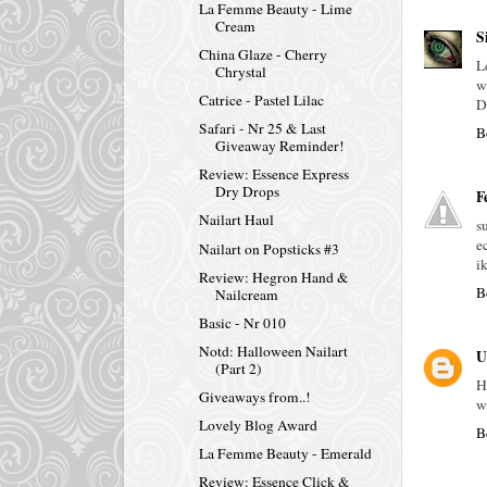
La Femme Beauty - Lime
Cream
S
China Glaze - Cherry
L
Chrystal
w
Catrice - Pastel Lilac
D
Safari - Nr 25 & Last
B
Giveaway Reminder!
Review: Essence Express
Dry Drops
F
Nailart Haul
s
e
Nailart on Popsticks #3
i
Review: Hegron Hand &
B
Nailcream
Basic - Nr 010
Notd: Halloween Nailart
U
(Part 2)
H
Giveaways from..!
w
Lovely Blog Award
B
La Femme Beauty - Emerald
Review: Essence Click &