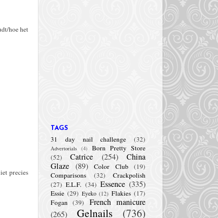
udt/hoe het
TAGS
31 day nail challenge
(32)
Born Pretty Store
Advertorials
(4)
Catrice
(254)
China
(52)
Glaze
(89)
Color Club
(19)
iet precies
Comparisons
(32)
Crackpolish
Essence
(335)
(27)
E.L.F.
(34)
Essie
(29)
Flakies
(17)
Eyeko
(12)
French manicure
Fogan
(39)
Gelnails
(736)
(265)