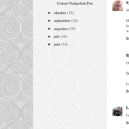
S
Colour Nailpolish Pen
@
oktober
(32)
►
H
september
(24)
►
k
augustus
(19)
►
w
juli
(10)
►
B
juni
(14)
►
I
O
I
Li
B
L
I
B