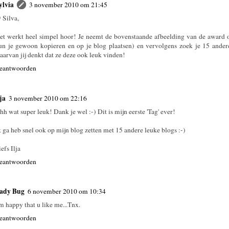
ylvia
3 november 2010 om 21:45
 Silva,
et werkt heel simpel hoor! Je neemt de bovenstaande afbeelding van de award 
un je gewoon kopieren en op je blog plaatsen) en vervolgens zoek je 15 andere
aarvan jij denkt dat ze deze ook leuk vinden!
eantwoorden
lja
3 november 2010 om 22:16
hh wat super leuk! Dank je wel :-) Dit is mijn eerste 'Tag' ever!
k ga heb snel ook op mijn blog zetten met 15 andere leuke blogs :-)
efs Ilja
eantwoorden
ady Bug
6 november 2010 om 10:34
'm happy that u like me...Tnx.
eantwoorden