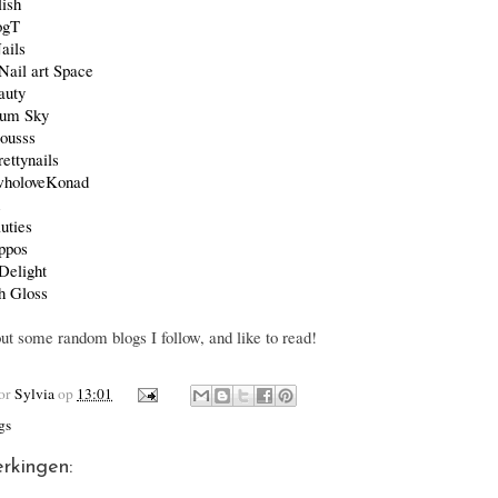
ish
ogT
ails
Nail art Space
auty
lum Sky
iousss
ettynails
wholoveKonad
uties
ppos
Delight
h Gloss
out some random blogs I follow, and like to read!
oor
Sylvia
op
13:01
gs
rkingen: