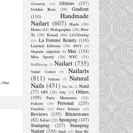
Glitters
(257)
Giveaway
(13)
Gradient
Golden Rose
(29)
Handmade
(110)
Nailart
(607)
Hauls
(36)
Hema
(64)
Holographic
(26)
How
To
(28)
Konad
(64)
LUCIDarling
La Femme Beauty
(110)
(11)
Limited Editions
(54)
MNY
(5)
Max
(154)
Magnetic nailpolish
(9)
Miss Sporty
(30)
NYC
(31)
Nailart
(735)
NailPiercing
(3)
Nailarts
Nailart Contest
(5)
(811)
Natural
Nailcare
(7)
s
,
One
Nails
(451)
Notd
Nfu Oh
(3)
(77)
Others
OPI
(28)
Orly
(12)
(109)
Paris Memories
(23)
Personal
(235)
Pedicure
(10)
Popsticks
(13)
Press Releases
(13)
Reviews
(155)
Rhinestones
(82)
Sponging
(107)
Safari
(22)
Stamping
(227)
Stamping
Nailart
(330)
Step By
Stash
(13)