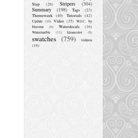
Stripers
(304)
Step
(26)
Summary
(198)
Tags
(23)
Themeweek
(40)
Tutorials
(42)
Video
(35)
Update
(10)
W.I.C. by
Waterdecals
(16)
Herome
(6)
Watermarble
(11)
kleancolor
(8)
swatches
(759)
videos
(16)