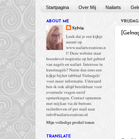
Startpagina
Over Mij
Nailarts
Gel
ABOUT ME
VRIJDAG
Sylvia
[Gelnag
Leuk dat je een kijkje
neemt op
www.nailartcreations.n
l! Deze website staat
boordevol inspiratie op het gebied
van nagels en nailart. Interesse in
kunstnagels? Neem dan eens een
kijkje bij het tabblad 'Gelnagels'
voor meer informatie. Uiteraard
ben ik ook altijd bereikbaar voor
eventuele vragen en/of
opmerkingen. Contact opnemen
met mij kan via de buttons
rechtsboven of per mail naar
info@nailartcreations.nl
Mijn volledige profiel tonen
TRANSLATE