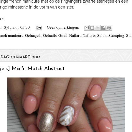
rige french manicure met op de ringvingers zwarte sterretjes en een
rige rhinestone in de vorm van een ster.
n »
oor
Sylvia
op
05:30
Geen opmerkingen:
ench manicure
,
Gelnagels
,
Gelnails
,
Goud
,
Nailart
,
Nailarts
,
Salon
,
Stamping
,
St
DAG 30 MAART 2017
gels] Mix 'n Match Abstract