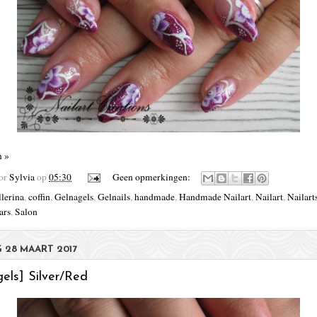
n »
oor
Sylvia
op
05:30
Geen opmerkingen:
llerina
,
coffin
,
Gelnagels
,
Gelnails
,
handmade
,
Handmade Nailart
,
Nailart
,
Nailart
ars
,
Salon
 28 MAART 2017
els] Silver/Red