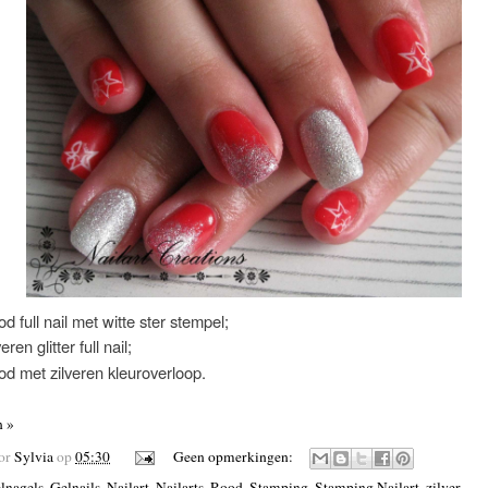
d full nail met witte ster stempel;
veren glitter full nail;
d met zilveren kleuroverloop.
n »
oor
Sylvia
op
05:30
Geen opmerkingen:
lnagels
,
Gelnails
,
Nailart
,
Nailarts
,
Rood
,
Stamping
,
Stamping Nailart
,
zilver