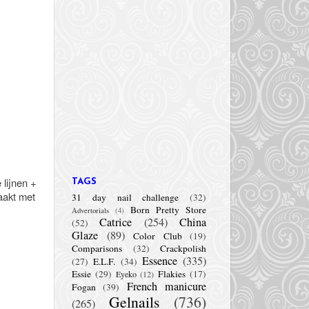
 lijnen +
TAGS
aakt met
31 day nail challenge
(32)
Born Pretty Store
Advertorials
(4)
Catrice
(254)
China
(52)
Glaze
(89)
Color Club
(19)
Comparisons
(32)
Crackpolish
Essence
(335)
(27)
E.L.F.
(34)
Essie
(29)
Flakies
(17)
Eyeko
(12)
French manicure
Fogan
(39)
Gelnails
(736)
(265)