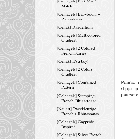
[Gelnagels] Pink Mix 'n
Match
[Gelnagels] Babyboom +
Rhinestones
[Gellak] Dandellions
[Gelnagels] Multicolored
Gradiënt
[Gelnagels] 2 Colored
French Fairies
[Gellak] It's a boy!
[Gelnagels] 2 Colors
Gradiënt
Paarse n
[Gelnagels] Combined
Pattern
stipjes 
paarse en
[Gelnagels] Stamping,
French, Rhinestones
[Nailart] Tweekleurige
French + Rhinestones
[Gelnagels] Gaypride
Inspired
[Gelnagels] Silver French