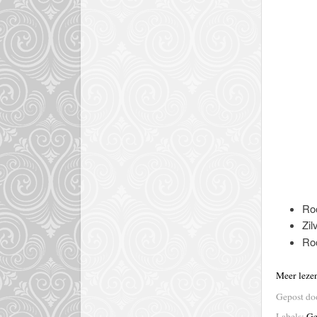
Roo
Zil
Roo
Meer leze
Gepost d
Labels:
Ge