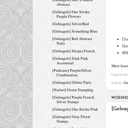
Abstract
[Gelnagels] One Stroke
Purple Flowers
[Gelnagels] Silver/Red
[Gelnagels] Something Blue
Oud
[Gelnagels] Red Abstract
Nails
Gou
[Gelnagels] Stripes French
Wit
[Gelnagels] Dark Pink
Accentnail
Meer leze
[Pedicure] Purple/Silver
Gepost d
Combination
[Gelnagels] Glitter Parts
Labels:
Ge
[Nailart] Green Stamping
[Gelnagels] Purple French
WOENSD
Silver Stamps
[Gelna
[Gelnagels] One Stroke Pink
[Gelnagels] Grey Floral
Stamps