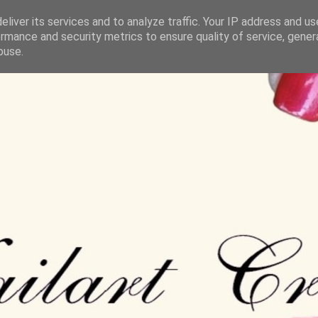
liver its services and to analyze traffic. Your IP address and u
rmance and security metrics to ensure quality of service, gene
buse.