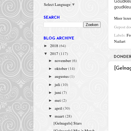
Goudkleu
Select Language
▼
goudkleu
Meer leze
SEARCH
Gepost d
Labels:
Fr
BLOG ARCHIVE
Nailart
2018
(64)
►
2017
(117)
▼
DONDER
november
(6)
►
[Gelna
oktober
(14)
►
augustus
(1)
►
juli
(10)
►
juni
(7)
►
mei
(2)
►
april
(30)
►
maart
(28)
▼
[Gelnagels] Stars
[Gelnagels] Mix 'n Match