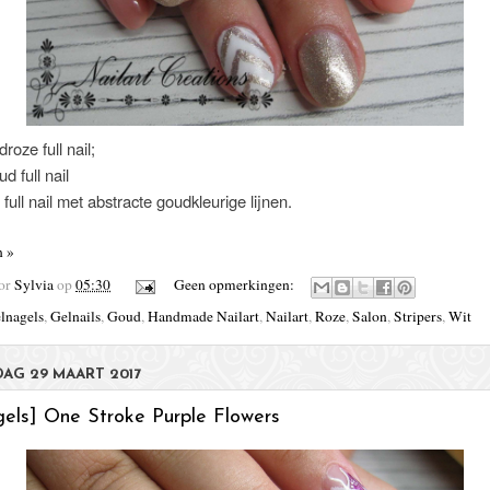
roze full nail;
d full nail
 full nail met abstracte goudkleurige lijnen.
n »
oor
Sylvia
op
05:30
Geen opmerkingen:
lnagels
,
Gelnails
,
Goud
,
Handmade Nailart
,
Nailart
,
Roze
,
Salon
,
Stripers
,
Wit
AG 29 MAART 2017
gels] One Stroke Purple Flowers