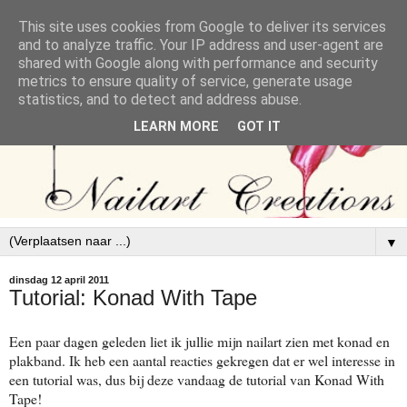
This site uses cookies from Google to deliver its services
and to analyze traffic. Your IP address and user-agent are
shared with Google along with performance and security
metrics to ensure quality of service, generate usage
statistics, and to detect and address abuse.
LEARN MORE
GOT IT
▼
dinsdag 12 april 2011
Tutorial: Konad With Tape
Een paar dagen geleden liet ik jullie mijn nailart zien met konad en
plakband. Ik heb een aantal reacties gekregen dat er wel interesse in
een tutorial was, dus bij deze vandaag de tutorial van Konad With
Tape!