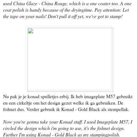
used China Glaze - China Rouge, which is a one coater too. A one
coat polish is handy because of the dryingtime. Pay attention: Let
the tape on your nails! Don't pull it off yet, we've got to stamp!
Nu pak je je konad spulletjes erbij. Ik heb imageplate M57 gebruikt
en een cirkeltje om het design gezet welke ik ga gebruiken. De
fishnet dus. Verder gebruik ik Konad - Gold Black als stempellak.
Now you're gonna take your Konad stuff. I used Imageplate M57, I
circled the design which i'm going to use, it's the fishnet design.
Further I'm using Konad - Gold Black as my stampingpolish.