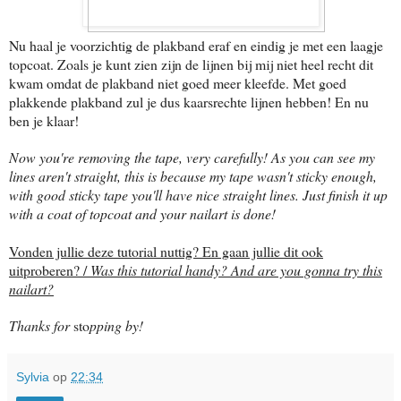
Nu haal je voorzichtig de plakband eraf en eindig je met een laagje
topcoat. Zoals je kunt zien zijn de lijnen bij mij niet heel recht dit
kwam omdat de plakband niet goed meer kleefde. Met goed
plakkende plakband zul je dus kaarsrechte lijnen hebben! En nu
ben je klaar!
Now you're removing the tape, very carefully! As you can see my
lines aren't straight, this is because my tape wasn't sticky enough,
with good sticky tape you'll have nice straight lines. Just finish it up
with a coat of topcoat and your nailart is done!
Vonden jullie deze tutorial nuttig? En gaan jullie dit ook
uitproberen? /
Was this tutorial handy? And are you gonna try this
nailart?
Thanks for
sto
pping by!
Sylvia
op
22:34