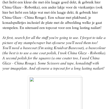
(het liefst een kleur die met één laagje goed dekt, ik gebruik hier
China Glaze - Robotika), een ander lakje voor de vierkantjes (ook
hier het liefst een lakje wat met één laagje dekt, ik gebruik hier
China Glaze - China Rouge). Een schaar met plakband, je
konadspulletjes inclusief de plate met de afbeelding welke je gaat
stempelen. En uiteraard een topcoat voor een long lasting nailart!
At first, search for all the stuff you're going to use. I forgot to take a
picture of my stamp/scraper but ofcourse you'll need them too!
You'll need a basecoat (I'm using Kruidvat Basecoat), a basecolour
(the best is to use a one coat polish, I took China Glaze - Robotika).
A second polish for the squares (a one coater too, I used China
Glaze - China Rouge). Some Scissors and tape, konadstuff with
your imageplate. And ofcourse a topcoat for a long lasting nailart!