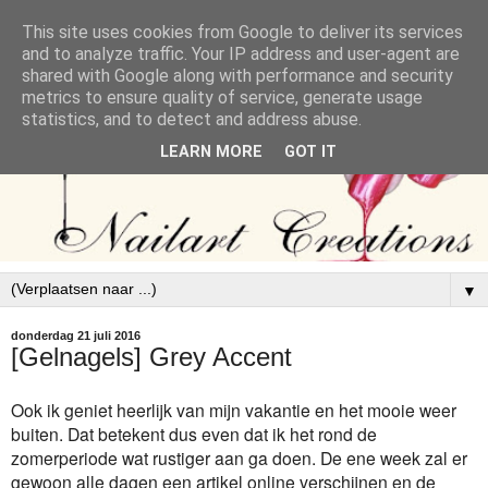
This site uses cookies from Google to deliver its services
and to analyze traffic. Your IP address and user-agent are
shared with Google along with performance and security
metrics to ensure quality of service, generate usage
statistics, and to detect and address abuse.
LEARN MORE
GOT IT
▼
donderdag 21 juli 2016
[Gelnagels] Grey Accent
Ook ik geniet heerlijk van mijn vakantie en het mooie weer
buiten. Dat betekent dus even dat ik het rond de
zomerperiode wat rustiger aan ga doen. De ene week zal er
gewoon alle dagen een artikel online verschijnen en de