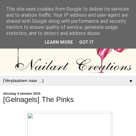
This site uses cookies from Google to deliver its services
and to analyze traffic. Your IP address and user-agent are
shared with Google along with performance and security
metrics to ensure quality of service, generate usage
statistics, and to detect and address abuse.
LEARN MORE
GOT IT
▼
dinsdag 4 oktober 2016
[Gelnagels] The Pinks