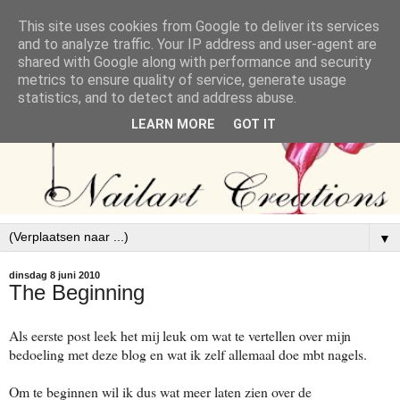
This site uses cookies from Google to deliver its services
and to analyze traffic. Your IP address and user-agent are
shared with Google along with performance and security
metrics to ensure quality of service, generate usage
statistics, and to detect and address abuse.
LEARN MORE
GOT IT
▼
dinsdag 8 juni 2010
The Beginning
Als eerste post leek het mij leuk om wat te vertellen over mijn
bedoeling met deze blog en wat ik zelf allemaal doe mbt nagels.
Om te beginnen wil ik dus wat meer laten zien over de