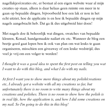
nagellakjes/creaties etc, er bestaat al een eigen website waar al mijn
creaties op staan, alleen is daar helaas geen ruimte om meer in te
gaan op bepaalde dingen, bijvoorbeeld hoe een lak er nou in het
echt uitziet, hoe de applicatie is en hoe ik bepaalde dingen op mijn
nagels aangebracht heb. Dat ga ik dus uitgebreid hier doen!
Met nagels doe ik behoorlijk wat dingen, swatches van bepaalde
kleuren, Konad, handgemaakte nailart etc etc. Wanneer de blog een
beetje goed gaat lopen ben ik ook van plan om wat leuks te gaan
organiseren, misschien een giveaway of een leuke wedstrijd, dus
voel je vrij om een volger te worden!
I thought
it was a good idea to spent the first post on telling you wat
I want to do with this blog, and what I do with my nails.
At first I want you to show more things about my polish/creations
etc, I already got a website with all my creations so far, but
unfortunately there is no room to write many things about my
creations and polishes. There is no room to show how the polish is
in real life, how the application is, and how I did some creations on
my nail. So I'm going to do this in this blog!