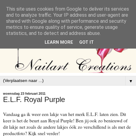
This site uses cookies from Google to deliver its services
and to analyze traffic. Your IP address and user-agent are
shared with Google along with performance and security
metrics to ensure quality of service, generate usage
statistics, and to detect and address abuse.
LEARN MORE
GOT IT
▼
woensdag 23 februari 2011
E.L.F. Royal Purple
Vandaag ga ik weer een lakje van het merk E.L.F. laten zien. Dit
keer is het de beurt aan Royal Purple! Ben jij ook zo benieuwd of
dit lakje net zoals de andere lakjes óók zo verschillend is als met de
productfoto? Kijk snel verder!