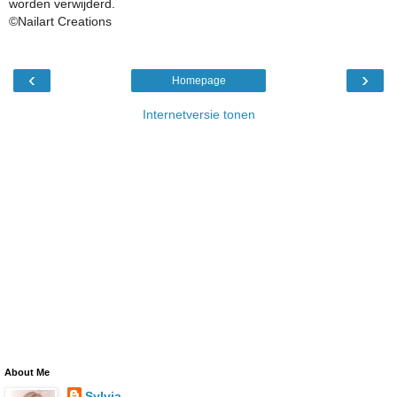
worden verwijderd.
©Nailart Creations
‹
›
Homepage
Internetversie tonen
About Me
Sylvia