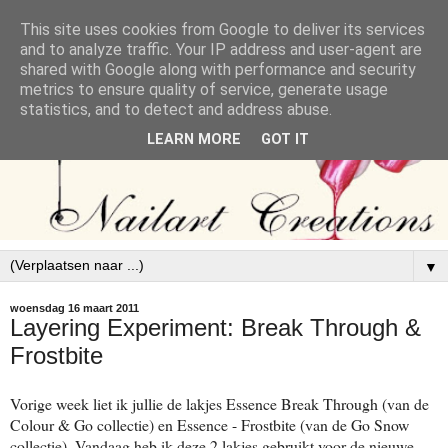
This site uses cookies from Google to deliver its services
and to analyze traffic. Your IP address and user-agent are
shared with Google along with performance and security
metrics to ensure quality of service, generate usage
statistics, and to detect and address abuse.
LEARN MORE
GOT IT
▼
woensdag 16 maart 2011
Layering Experiment: Break Through &
Frostbite
Vorige week liet ik jullie de lakjes Essence Break Through (van de
Colour & Go collectie) en Essence - Frostbite (van de Go Snow
collectie)
Vandaag heb ik deze 2 lakjes gebruikt voor de nieuwe
.