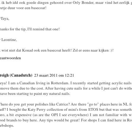
a ik heb idd ook goede dingen gehoord over Orly Bonder, maar vind het eerlijk
eetje duur voor een basecoat!
Taya,
hanks for the tip, I'll remind that one!
 Leontine,
k wist niet dat Konad ook een basecoat heeft! Zsl er eens naar kijken :)!
eantwoorden
reigh (Canadutch)
23 maart 2011 om 12:21
eya! I am a Canadian living in Rotterdam. I recently started getting acrylic nails
emove them due to the cost. After having cute nails for a while I just can't do wit
 have been starting to paint my natural nails.
here do you get your polishes like Catrice? Are there "go to" places here in NL f
tuff? I bought the Katy Perry collection of mini's from ETOS but that was someth
uro, a bit expensive (as are the OPI I see everywhere) I am not familiar with w
ood brands to buy here. Any tips would be great! For shops I can find here in R
ebshops.