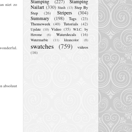
Stamping
(227)
Stamping
an niet zo
Nailart
(330)
Step By
Stash
(13)
Stripers
(304)
Step
(26)
Summary
(198)
Tags
(23)
Themeweek
(40)
Tutorials
(42)
Video
(35)
Update
(10)
W.I.C. by
Waterdecals
(16)
Herome
(6)
Watermarble
(11)
kleancolor
(8)
swatches
(759)
videos
 wonderful.
(16)
en absoluut