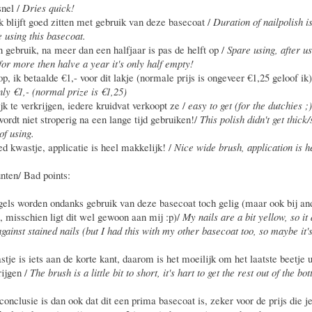
snel /
Dries quick!
k blijft goed zitten met gebruik van deze basecoat /
Duration of nailpolish i
e using this basecoat.
in gebruik, na meer dan een halfjaar is pas de helft op /
Spare using, after us
for more then halve a year it's only half empty!
p, ik betaalde €1,- voor dit lakje (normale prijs is ongeveer €1,25 geloof ik
nly €1,- (normal prize is €1,25)
jk te verkrijgen, iedere kruidvat verkoopt ze /
easy to get (for the dutchies ;)
wordt niet stroperig na een lange tijd gebruiken!/
This polish didn't get thick/
 of using.
eed kwastje, applicatie is heel makkelijk! /
Nice wide brush, application is 
ten/ Bad points:
gels worden ondanks gebruik van deze basecoat toch gelig (maar ook bij an
, misschien ligt dit wel gewoon aan mij :p)/
My nails are a bit yellow, so it 
gainst stained nails (but I had this with my other basecoat too, so maybe it's
tje is iets aan de korte kant, daarom is het moeilijk om het laatste beetje u
rijgen /
The brush is a little bit to short, it's hart to get the rest out of the bot
conclusie is dan ook dat dit een prima basecoat is, zeker voor de prijs die j