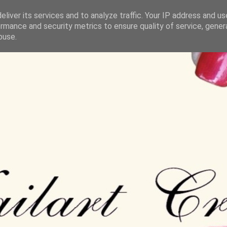
liver its services and to analyze traffic. Your IP address and u
rmance and security metrics to ensure quality of service, gene
buse.