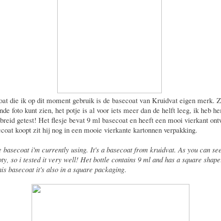
at die ik op dit moment gebruik is de basecoat van Kruidvat eigen merk. Z
nde foto kunt zien, het potje is al voor iets meer dan de helft leeg, ik heb h
ebreid getest! Het flesje bevat 9 ml basecoat en heeft een mooi vierkant on
ecoat koopt zit hij nog in een mooie vierkante kartonnen verpakking.
e basecoat i'm currently using. It's a basecoat from kruidvat. As you can see,
ty, so i tested it very well! Het bottle contains 9 ml and has a square shap
his basecoat it's also in a square packaging
.