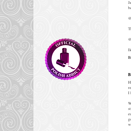
J
b
@
T
@
I
B
B
H
r
I
W
s
e
g
w