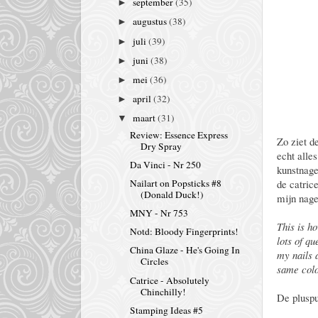
september
(35)
►
augustus
(38)
►
juli
(39)
►
juni
(38)
►
mei
(36)
►
april
(32)
►
maart
(31)
▼
Review: Essence Express
Zo ziet d
Dry Spray
echt alles
Da Vinci - Nr 250
kunstnage
de catrice
Nailart on Popsticks #8
(Donald Duck!)
mijn nage
MNY - Nr 753
This is ho
Notd: Bloody Fingerprints!
lots of qu
China Glaze - He's Going In
my nails 
Circles
same colou
Catrice - Absolutely
Chinchilly!
De pluspu
Stamping Ideas #5