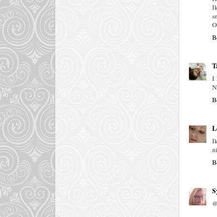
I
s
O
B
T
I
N
B
L
I
n
B
S
@