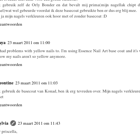
k gebruik zelf de Orly Bonder en dat bevalt mij prima(mijn nagellak chipt d
nel)wat wel gebeurde voordat ik deze basecoat gebruikte ben er dus erg blij mee.
 ja mijn nagels verkleuren ook hoor met of zonder basecoat :D
eantwoorden
aya
23 maart 2011 om 11:00
 had problems with yellow nails to. I'm using Essence Nail Art base coat and it's
ow my nails aren't so yellow anymore.
eantwoorden
eontine
23 maart 2011 om 11:03
k gebruik de basecoat van Konad, ben ik erg tevreden over. Mijn nagels verkleur
iet
eantwoorden
ylvia
23 maart 2011 om 11:43
 priscella,