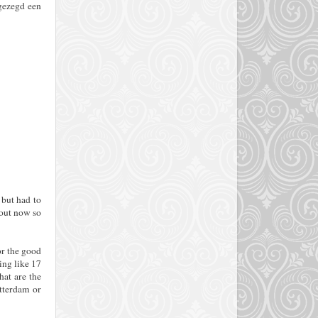
 gezegd een
 but had to
hout now so
or the good
ing like 17
hat are the
otterdam or