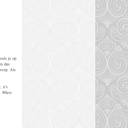
oals je op
em dus
twerp. Als
 it's
e. When