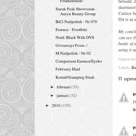
betaald. 
Frankenstein!
daarnaast
Sneak Peak Showroom
Catrice b
Auryn Beauty Group
Dit is in
BiCi Nailpolish - Nr 070
Essence - Frostbite
My conclus
can see th
Notd: Black With DV8
bottle of
Giveaways From..!
using it a
M Nailpolish - Nr 02
Gepost d
Comparison Essence/Eyeko
Labels:
Ba
February Haul
Konad/Stamping Stash
11 opme
februari
(33)
►
p
januari
(32)
►
D
2010
(155)
►
B
p
H