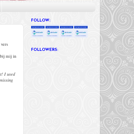
FOLLOW:
 vers
e
FOLLOWERS:
ij mij in
t! I used
 missing