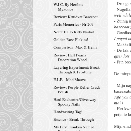
- Droogt 
W.I.C. By Herôme -
- Nagella
Mykonos
well whil
Review: Kruidvat Basecoat
- Zuinig 
Paris Memories - Nr 207
basecoat 
Notd: Hello Kitty Nailart
- Goedkoo
I payed o
Golden Rose Flakies!
- Makkeli
Comparison: Max & Hema
- De lak 
Review: Half Pearls
after lots
Decoration Wheel
- Fijn br
Layering Experiment: Break
Through & Frostbite
De minpun
E.L.F. - Mod Mauve
- Mijn na
Review: Purple Kelier Crack
basecoats
Polish
safe you a
Haul Enchantra/Giveaway
me?)
Spooky Nails
- Het kwas
Handwriting Tag!
potje te k
Essence - Break Through
Mijn eind
My First Franken Named