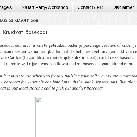
nagels
Nailart Party/Workshop
Contact / PR
Disclaimer
G 23 MAART 2011
: Kruidvat Basecoat
asecoat een must is om te gebruiken onder je prachtige creaties of onder je
anicure weten we natuurlijk allemaal! Ik heb jaren gebruik gemaakt van d
van Catrice (in combinatie met de quick dry topcoat), nadat deze basecoat b
niet meer te verkrijgen was ben ik wat andere basecoats gaan uitproberen!
t is a must to use when you freshly polishes your nails, everyone knows tha
ce basecoat for years (in combination with the quick dry topcoat). But after
oat in our local stores I had to pick out another basecoat.