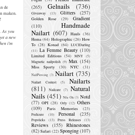
Gelnails
(736)
(265)
an de
Glitters
(257)
an maken.
Giveaway
(13)
Gradient
!
Golden Rose
(29)
Handmade
(110)
t. As you
Nailart
(607)
Hauls
(36)
 got a new
Hema
(64)
Holographic
(26)
How
hen i'm
To
(28)
Konad
(64)
LUCIDarling
La Femme Beauty
(110)
(11)
Limited Editions
(54)
MNY
(5)
Max
(154)
Magnetic nailpolish
(9)
Miss Sporty
(30)
NYC
(31)
Nailart
(735)
NailPiercing
(3)
Nailarts
Nailart Contest
(5)
(811)
Natural
Nailcare
(7)
Nails
(451)
Notd
Nfu Oh
(3)
(77)
Others
OPI
(28)
Orly
(12)
(109)
Paris Memories
(23)
Personal
(235)
Pedicure
(10)
Popsticks
(13)
Press Releases
(13)
Reviews
(155)
Rhinestones
(82)
Sponging
(107)
Safari
(22)