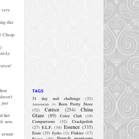
s very
ing this
)/
Cheap,
)
sticky
heaven!
dere
TAGS
doesn't
31 day nail challenge
(32)
 just
Born Pretty Store
Advertorials
(4)
Catrice
(254)
China
(52)
it het
Glaze
(89)
Color Club
(19)
tle now.
Comparisons
(32)
Crackpolish
Essence
(335)
(27)
E.L.F.
(34)
Essie
(29)
Flakies
(17)
Eyeko
(12)
e ervoor
French manicure
Fogan
(39)