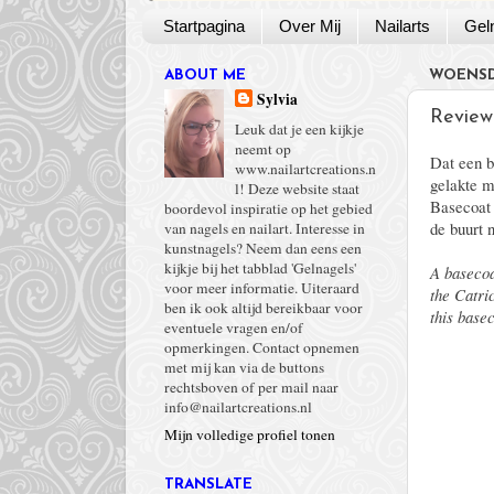
Startpagina
Over Mij
Nailarts
Gel
ABOUT ME
WOENSDA
Sylvia
Review
Leuk dat je een kijkje
neemt op
Dat een b
www.nailartcreations.n
gelakte m
l! Deze website staat
Basecoat 
boordevol inspiratie op het gebied
de buurt 
van nagels en nailart. Interesse in
kunstnagels? Neem dan eens een
kijkje bij het tabblad 'Gelnagels'
A basecoa
voor meer informatie. Uiteraard
the Catri
ben ik ook altijd bereikbaar voor
this basec
eventuele vragen en/of
opmerkingen. Contact opnemen
met mij kan via de buttons
rechtsboven of per mail naar
info@nailartcreations.nl
Mijn volledige profiel tonen
TRANSLATE