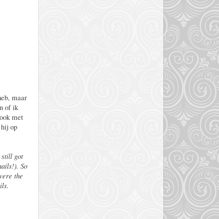
 heb, maar
n of ik
 ook met
 hij op
still got
ails!). So
were the
ils.