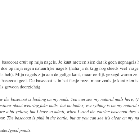
e basecoat eruit op mijn nagels. Je kunt meteen zien dat ik geen nepnagels
 doe op mijn eigen natuurlijke nagels (haha ja ik krijg nog steeds veel vrage
ls heb). Mijn nagels zijn aan de gelige kant, maar eerlijk gezegd waren ze
 basecoat geel. De basecoat is in het flesje roze, maar zoals je kunt zien is
ls gewoon doorzichtig.
w the basecoat is looking on my nails. You can see my natural nails here, (I 
estions about wearing fake nails, but no ladies, everything is on my natural n
are a bit yellow, but I have to admit, when I used the catrice basecoat they 
r. The basecoat is pink in the bottle, but as you can see it's clear on my na
nten/
good points: