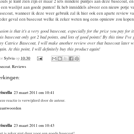
Zoals je kunt zien zijn er maar 2 iets mindere puntjes aan deze basecoat, en
 een waslijst aan goede punten! Ik heb inmiddels alweer een nieuw potje v
asecoat, wanneer ik deze weer gebruik zal ik hier ook een aparte review v
 ieder geval een basecoat welke ik zeker weten nog eens opnieuw zou kopen
ion is that it's a very good basecoat, especially for the prize you pay for i
is basecoat only got 2 bad points, and lots of good points! By this time I've
 my Catrice Basecoat, I will make another review over that basecoat later w
gain. At this point, I will definitely buy this product again!
oor
Sylvia
op
10:30
secoat
,
Reviews
rkingen:
riscella
23 maart 2011 om 10:41
eze reactie is verwijderd door de auteur.
eantwoorden
riscella
23 maart 2011 om 10:43
et is zeker niet duur voor een goede basecoat!