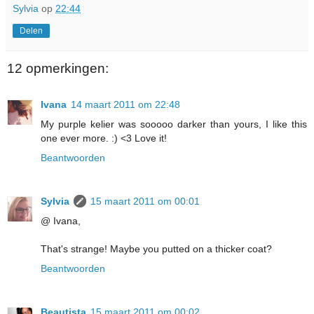
Sylvia
op
22:44
Delen
12 opmerkingen:
Ivana
14 maart 2011 om 22:48
My purple kelier was sooooo darker than yours, I like this
one ever more. :) <3 Love it!
Beantwoorden
Sylvia
15 maart 2011 om 00:01
@ Ivana,
That's strange! Maybe you putted on a thicker coat?
Beantwoorden
Beautista
15 maart 2011 om 00:02