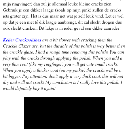
mijn ringvinger) dan zul je allemaal leuke kleine cracks zien.
Gebruik je een dikker laagje (zoals op mijn pink) zullen de cracks
iets groter zijn. Het is dus maar net wat je zelf leuk vind. Let er wel
op dat je een niet té dik laagje aanbrengt, dit zal slecht drogen dus
ook slecht cracken. Dit lakje is in ieder geval een dikke aanrader!
Kelier Crackpolishes
are a bit slower with cracking then the
Crackle Glazes are, but the durable of this polish is way better then
the crackle glaze. I had a rough time removing this polish! You can
play with the cracks through applying the polish. When you add a
very thin coat (like my ringfinger) you will get cute small cracks.
When you apply a thicker coat (on my pinkie) the cracks will be a
bit bigger. Pay attention: don't apply a very thick coat, this will not
dry and will not crack! My conclusion is I really love this polish, I
would definitely buy it again!