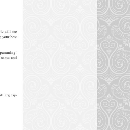
le will see
g your best
h spamming!
r name and
ik erg fijn