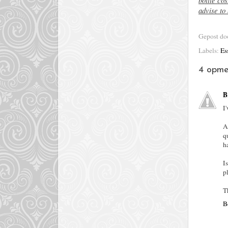
advise to 
Gepost d
Labels:
Es
4 opme
B
I
A
q
h
I
p
T
B