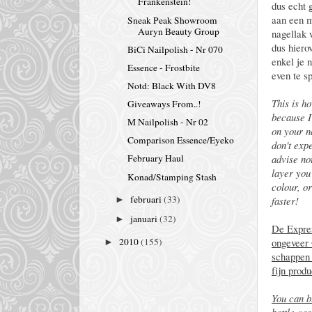
Frankenstein!
dus echt 
aan een m
Sneak Peak Showroom
Auryn Beauty Group
nagellak 
dus hiero
BiCi Nailpolish - Nr 070
enkel je 
Essence - Frostbite
even te sp
Notd: Black With DV8
This is ho
Giveaways From..!
because I
M Nailpolish - Nr 02
on your n
Comparison Essence/Eyeko
don't expe
advise no
February Haul
layer you
Konad/Stamping Stash
colour, or
februari
(33)
faster!
►
januari
(32)
►
De Expres
ongeveer €
2010
(155)
►
schappen 
fijn produ
You can b
bottle cos