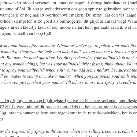
géén wondermiddel verwachten, maar de nagellak droogt inderdaad vrij snel
inuutje of 3/4. Ik zou je wel adviseren om geen spray te gebruiken over je 
wanneer je er nog nailart overheen wilt maken. De spray laat een vet laagje
verheen stempelen is zo goed als ommogelijk, dit glijdt allemaal weg! Wan
nagels in een kleurtje lakt, of een mooie nailart hebt gemaakt raad ik wel a
rayen, scheelt een hoop tijd!
w my nail looks after spraying. Ofcourse you've got to polish your nails first,
 wanted to show you the look on a naked nail, as you can see it leaves a gr
ail. But now the head question! Let this product dry your nailpolish faster? 
ct any wonderthings, but yes your nailpolish dries faster, think about 3/4 min
t to spray your nailpolish when you want to add some nailart, because of th
'll be unable to stamp or make a nailart. When you just polish your nails wi
 when you just finished your nailart, I'll advise to use this spray. It really d
s Dry Spray is te koop bij drogisterijen welke Essence verkopen, een flesje
2,80. Ik weet niet of dit product inmiddels uit het assortiment is of nog ste
ligt, maar wanneer je hem ooit tegenkomt in de uitverkoopbakken, het is e
ct!
uy the express dry spray in the stores which are selling Essence products.
ts €2,80. I'm not sure if this product is still available, but when you ever see i