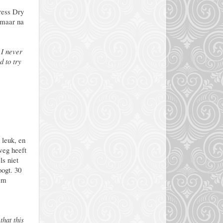
ress Dry
, maar na
. I never
d to try
 leuk, en
 weg heeft
ls niet
oogt. 30
 cm
that this