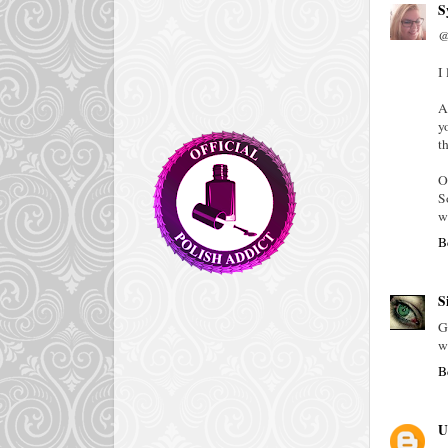
S
@
I 
A
y
t
O
S
w
B
S
G
w
B
U