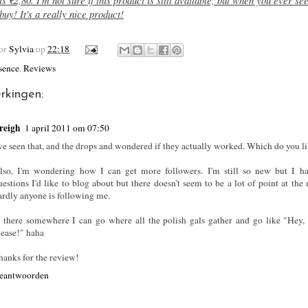
buy! It's a really nice product!
oor
Sylvia
op
22:18
sence
,
Reviews
rkingen:
reigh
1 april 2011 om 07:50
've seen that, and the drops and wondered if they actually worked. Which do you li
lso, I'm wondering how I can get more followers. I'm still so new but I ha
uestions I'd like to blog about but there doesn't seem to be a lot of point at th
ardly anyone is following me.
s there somewhere I can go where all the polish gals gather and go like "Hey,
lease!" haha
hanks for the review!
eantwoorden