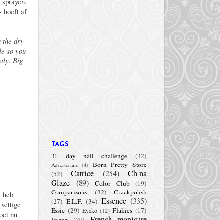
 sprayen.
s hoeft af
h the dry
le so you
ily. Big
TAGS
31 day nail challenge
(32)
Born Pretty Store
Advertorials
(4)
Catrice
(254)
China
(52)
Glaze
(89)
Color Club
(19)
Comparisons
(32)
Crackpolish
k heb
Essence
(335)
(27)
E.L.F.
(34)
 vettige
Essie
(29)
Flakies
(17)
Eyeko
(12)
oet nu
French manicure
Fogan
(39)