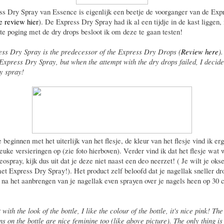
s Dry Spray van Essence is eigenlijk een beetje de voorganger van de Exp
e review hier
). De Express Dry Spray had ik al een tijdje in de kast liggen
te poging met de dry drops besloot ik om deze te gaan testen!
ss Dry Spray is the predecessor of the Express Dry Drops (
Review here
)
 Express Dry Spray, but when the attempt with the dry drops failed, I decide
ry spray!
beginnen met het uiterlijk van het flesje, de kleur van het flesje vind ik erg
leuke versieringen op (zie foto hierboven). Verder vind ik dat het flesje wat
ospray, kijk dus uit dat je deze niet naast een deo neerzet! ( Je wilt je okse
et Express Dry Spray!)
.
Het product zelf beloofd dat je nagellak sneller dr
na het aanbrengen van je nagellak even sprayen over je nagels heen op 30
t with the look of the bottle, I like the colour of the bottle, it's nice pink! The
s on the bottle are nice feminine too (like above picture). The only thing is 