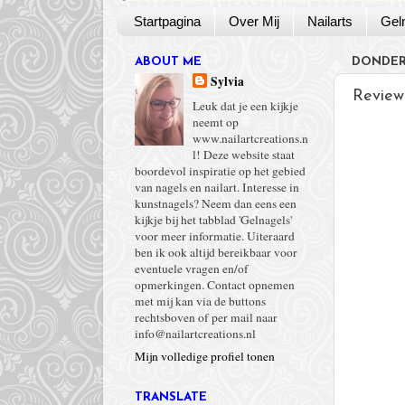
Startpagina
Over Mij
Nailarts
Gel
ABOUT ME
DONDERD
Sylvia
Review
Leuk dat je een kijkje
neemt op
www.nailartcreations.n
l! Deze website staat
boordevol inspiratie op het gebied
van nagels en nailart. Interesse in
kunstnagels? Neem dan eens een
kijkje bij het tabblad 'Gelnagels'
voor meer informatie. Uiteraard
ben ik ook altijd bereikbaar voor
eventuele vragen en/of
opmerkingen. Contact opnemen
met mij kan via de buttons
rechtsboven of per mail naar
info@nailartcreations.nl
Mijn volledige profiel tonen
TRANSLATE