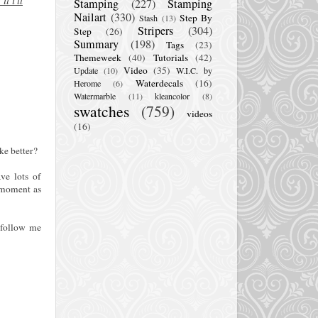
Stamping
(227)
Stamping
Nailart
(330)
Step By
Stash
(13)
Stripers
(304)
Step
(26)
Summary
(198)
Tags
(23)
Themeweek
(40)
Tutorials
(42)
Video
(35)
Update
(10)
W.I.C. by
Waterdecals
(16)
Herome
(6)
Watermarble
(11)
kleancolor
(8)
swatches
(759)
videos
(16)
ke better?
ve lots of
e moment as
 follow me