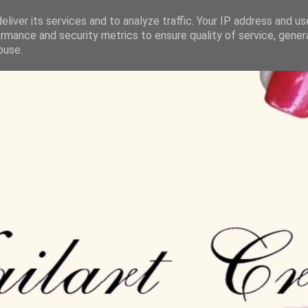
liver its services and to analyze traffic. Your IP address and u
rmance and security metrics to ensure quality of service, gene
buse.