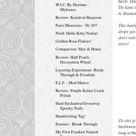
heeft. Hi
W.I.C. By Herôme -
De kans i
Mykonos
te draaie
Review: Kruidvat Basecoat
This bottl
Paris Memories - Nr 207
drops got
Notd: Hello Kitty Nailart
don't ruin
Golden Rose Flakies!
asset!
Comparison: Max & Hema
Review: Half Pearls
Decoration Wheel
Layering Experiment: Break
Through & Frostbite
E.L.F. - Mod Mauve
Review: Purple Kelier Crack
Polish
Haul Enchantra/Giveaway
Spooky Nails
Handwriting Tag!
Zo ziet je
Essence - Break Through
hierboven
My First Franken Named
laag acht