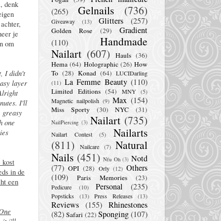
, denk
Gelnails
(736)
(265)
eigen
Glitters
(257)
Giveaway
(13)
 achter,
Gradient
Golden Rose
(29)
neer je
Handmade
(110)
an om
Nailart
(607)
Hauls
(36)
Hema
(64)
Holographic
(26)
How
 I didn't
To
(28)
Konad
(64)
LUCIDarling
La Femme Beauty
(110)
easy layer
(11)
Limited Editions
(54)
MNY
(5)
Alright
Max
(154)
Magnetic nailpolish
(9)
utes. I'll
Miss Sporty
(30)
NYC
(31)
e greasy
Nailart
(735)
th one
NailPiercing
(3)
Nailarts
ries
Nailart Contest
(5)
(811)
Natural
Nailcare
(7)
Nails
(451)
Notd
Nfu Oh
(3)
 kost
(77)
Others
OPI
(28)
Orly
(12)
eds in de
(109)
Paris Memories
(23)
cht een
Personal
(235)
Pedicure
(10)
Popsticks
(13)
Press Releases
(13)
Reviews
(155)
Rhinestones
 One
(82)
Sponging
(107)
Safari
(22)
t i'll