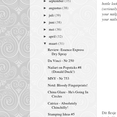
september
(35)
►
bottle lo
augustus
(38)
(seriousl
►
your nail
juli
(39)
►
your nails
juni
(38)
►
mei
(36)
►
april
(32)
►
maart
(31)
▼
Review: Essence Express
Dry Spray
Da Vinci - Nr 250
Nailart on Popsticks #8
(Donald Duck!)
MNY - Nr 753
Notd: Bloody Fingerprints!
China Glaze - He's Going In
Circles
Catrice - Absolutely
Chinchilly!
Dit flesj
Stamping Ideas #5