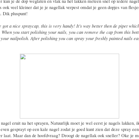
er kun je de dop weglaten en vlak na het lakken meteen snel op iedere nagel
s ook veel kleiner dat je je nagellak verpest omdat je geen dopjes van flesje
n. Dik pluspunt!
e got a nice spraycap, this is very handy! It's way better then de pipet whic
. When you start polishing your nails, you can remove the cap from this bott
 your nailpolish. After polishing you can spray your freshly painted nails eas
 nagel eruit na het sprayen, Natuurlijk moet je wel eerst je nagels lakken, i
 even gesprayt op een kale nagel zodat je goed kunt zien dat deze spray een
er laat. Maar dan de hoofdvraag? Droogt de nagellak ook sneller? Oke je m