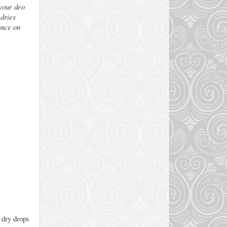
 your deo
 dries
ance on
 dry drops