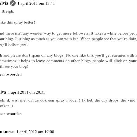
ylvia
1 april 2011 om 13:41
 Breigh,
like this spray better!
nd there isn't any wonder way to get more followers. It takes a while before peop
our blog. Just blog as much as you can with fun. When people see that you're doin
hey'll follow you!
h and please don't spam on any blogs! No one like this, you'll get enemies wit
ometimes it helps to leave comments on other blogs, people will click on you
ill see your blog!
eantwoorden
ilva
1 april 2011 om 20:33
oh, ik wist niet dat ze ook een spray hadden! Ik heb die dry drops, die vind 
erken :)
eantwoorden
nknown
1 april 2012 om 19:00