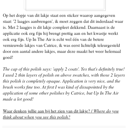
Op het dopje van dit lakje staat een sticker waarop aangegeven
staat: '2 laagjes aanbrengen', ik moet zeggen dat dit inderdaad waar
is. Met 2 laagjes is dit lakje compleet dekkend. Daarnaast is de
applicatie ook erg fijn hij brengt prettig aan en het kwastje werkt
ook erg fijn. Up In The Air is echt wel één van de betere
vernieuwde lakjes van Catrice, ik was eerst lichtelijk teleurgesteld
door een aantal andere lakjes, maar deze maakt het weer helemaal
goed!
The cap of this polish says: 'apply 2 coats'. Yes that's definitely true!
I used 2 thin layers of polish on above swatches, with those 2 layers
this polish is completely opaque. Application is very nice, and the
brush works fine too. At first I was kind of dissapointed by the
application of some other polishes by Catrice, but Up In The Air
made a lot good!
Waar denken jullie aan bij het zien van dit lakje? /
Where do you
think about when you see this polish?