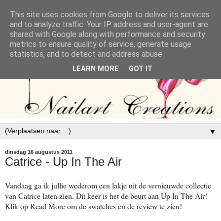
This site uses cookies from Google to deliver its services
and to analyze traffic. Your IP address and user-agent are
shared with Google along with performance and security
metrics to ensure quality of service, generate usage
statistics, and to detect and address abuse.
LEARN MORE
GOT IT
▼
dinsdag 16 augustus 2011
Catrice - Up In The Air
Vandaag ga ik jullie wederom een lakje uit de vernieuwde collectie
van Catrice laten zien. Dit keer is het de beurt aan Up In The Air!
Klik op Read More om de swatches en de review te zien!