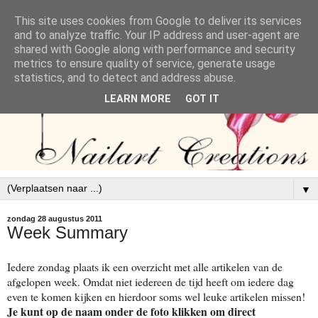
This site uses cookies from Google to deliver its services
and to analyze traffic. Your IP address and user-agent are
shared with Google along with performance and security
metrics to ensure quality of service, generate usage
statistics, and to detect and address abuse.
LEARN MORE
GOT IT
▼
zondag 28 augustus 2011
Week Summary
Iedere zondag plaats ik een overzicht met alle artikelen van de
afgelopen week. Omdat niet iedereen de tijd heeft om iedere dag
even te komen kijken en hierdoor soms wel leuke artikelen missen!
Je kunt op de naam onder de foto klikken om direct