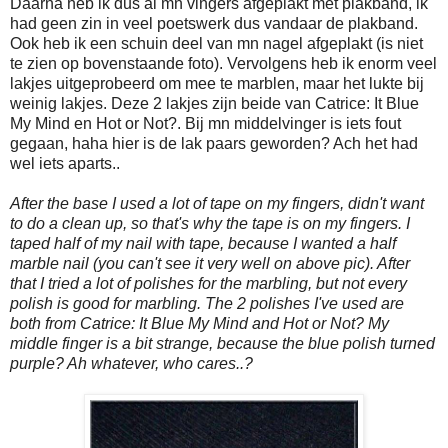
Daarna heb ik dus al mn vingers afgeplakt met plakband, ik
had geen zin in veel poetswerk dus vandaar de plakband.
Ook heb ik een schuin deel van mn nagel afgeplakt (is niet
te zien op bovenstaande foto). Vervolgens heb ik enorm veel
lakjes uitgeprobeerd om mee te marblen, maar het lukte bij
weinig lakjes. Deze 2 lakjes zijn beide van Catrice: It Blue
My Mind en Hot or Not?. Bij mn middelvinger is iets fout
gegaan, haha hier is de lak paars geworden? Ach het had
wel iets aparts..
After the base I used a lot of tape on my fingers, didn't want
to do a clean up, so that's why the tape is on my fingers. I
taped half of my nail with tape, because I wanted a half
marble nail (you can't see it very well on above pic). After
that I tried a lot of polishes for the marbling, but not every
polish is good for marbling. The 2 polishes I've used are
both from Catrice: It Blue My Mind and Hot or Not? My
middle finger is a bit strange, because the blue polish turned
purple? Ah whatever, who cares..?