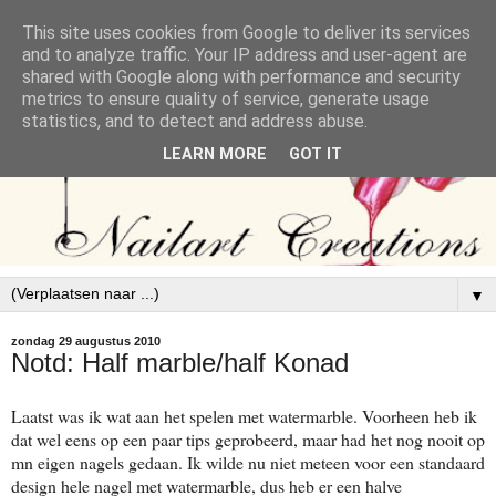
This site uses cookies from Google to deliver its services
and to analyze traffic. Your IP address and user-agent are
shared with Google along with performance and security
metrics to ensure quality of service, generate usage
statistics, and to detect and address abuse.
LEARN MORE
GOT IT
▼
zondag 29 augustus 2010
Notd: Half marble/half Konad
Laatst was ik wat aan het spelen met watermarble. Voorheen heb ik
dat wel eens op een paar tips geprobeerd, maar had het nog nooit op
mn eigen nagels gedaan. Ik wilde nu niet meteen voor een standaard
design hele nagel met watermarble, dus heb er een halve