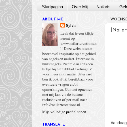
Startpagina
Over Mij
Nailarts
Gel
ABOUT ME
WOENSD
Sylvia
[Naila
Leuk dat je een kijkje
neemt op
www.nailartcreations.n
l! Deze website staat
boordevol inspiratie op het gebied
van nagels en nailart. Interesse in
kunstnagels? Neem dan eens een
kijkje bij het tabblad 'Gelnagels'
voor meer informatie. Uiteraard
ben ik ook altijd bereikbaar voor
eventuele vragen en/of
opmerkingen. Contact opnemen
met mij kan via de buttons
rechtsboven of per mail naar
info@nailartcreations.nl
Mijn volledige profiel tonen
Vandaag 
TRANSLATE