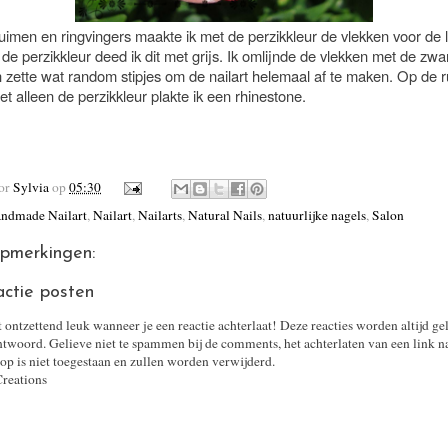
imen en ringvingers maakte ik met de perzikkleur de vlekken voor de 
 de perzikkleur deed ik dit met grijs. Ik omlijnde de vlekken met de zwa
n zette wat random stipjes om de nailart helemaal af te maken. Op de r
t alleen de perzikkleur plakte ik een rhinestone.
oor
Sylvia
op
05:30
ndmade Nailart
,
Nailart
,
Nailarts
,
Natural Nails
,
natuurlijke nagels
,
Salon
pmerkingen:
actie posten
t ontzettend leuk wanneer je een reactie achterlaat! Deze reacties worden altijd ge
twoord. Gelieve niet te spammen bij de comments, het achterlaten van een link n
op is niet toegestaan en zullen worden verwijderd.
Creations