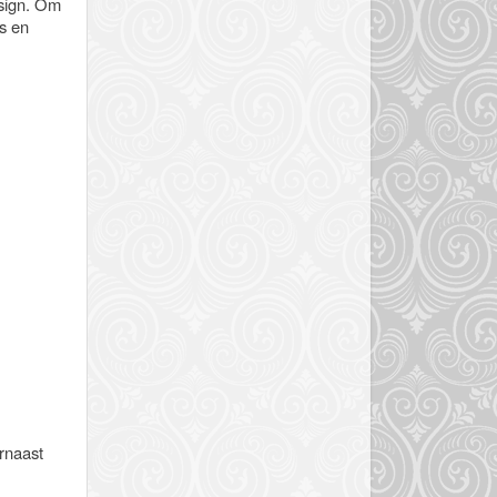
esign. Om
ls en
arnaast