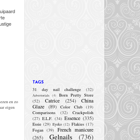
luipaard
rte
ustige
TAGS
31 day nail challenge
(32)
Born Pretty Store
Advertorials
(4)
Catrice
(254)
China
(52)
lezen en zo
Glaze
(89)
Color Club
(19)
aar eigen
Comparisons
(32)
Crackpolish
Essence
(335)
(27)
E.L.F.
(34)
Essie
(29)
Flakies
(17)
Eyeko
(12)
French manicure
Fogan
(39)
Gelnails
(736)
(265)