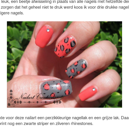
leuk, een beetje afwisseling in plaats van alle nagels met hetzelfde d
 zorgen dat het geheel niet te druk werd koos ik voor drie drukke nage
igere nagels.
kte voor deze nailart een perzikkleurige nagellak en een grijze lak. Da
rint nog een zwarte striper en zilveren rhinestones.