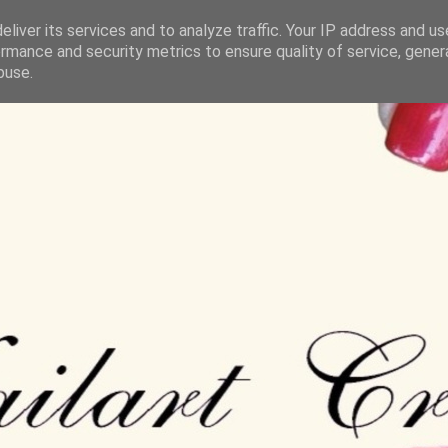
liver its services and to analyze traffic. Your IP address and u
rmance and security metrics to ensure quality of service, gene
buse.