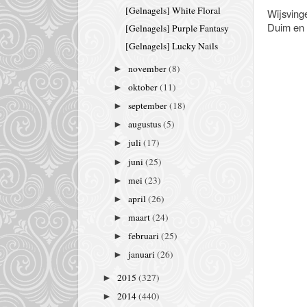
[Gelnagels] White Floral
Wijsvinge
Duim en r
[Gelnagels] Purple Fantasy
[Gelnagels] Lucky Nails
november
(8)
►
oktober
(11)
►
september
(18)
►
augustus
(5)
►
juli
(17)
►
juni
(25)
►
mei
(23)
►
april
(26)
►
maart
(24)
►
februari
(25)
►
januari
(26)
►
2015
(327)
►
2014
(440)
►