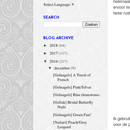
helemaal 
Select Language
▼
ervoor te
twee rust
SEARCH
BLOG ARCHIVE
2018
(64)
►
2017
(117)
►
2016
(217)
▼
december
(9)
▼
[Gelnagels] A Touch of
French
[Gelnagels] Pink/Silver
[Gelnagels] Blue rhinestones
[Gellak] Bridal Butterfly
Nails
[Gelnagels] Green Fun!
Ik gebrui
[Nailart] Peach/Grey
voor de p
Leopard