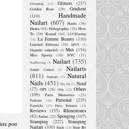
Glitters
(257)
Giveaway
(13)
Gradient
Golden Rose
(29)
Handmade
(110)
Nailart
(607)
Hauls
(36)
Hema
(64)
Holographic
(26)
How
To
(28)
Konad
(64)
LUCIDarling
La Femme Beauty
(110)
(11)
Limited Editions
(54)
MNY
(5)
Max
(154)
Magnetic nailpolish
(9)
Miss Sporty
(30)
NYC
(31)
Nailart
(735)
NailPiercing
(3)
Nailarts
Nailart Contest
(5)
(811)
Natural
Nailcare
(7)
Nails
(451)
Notd
Nfu Oh
(3)
(77)
Others
OPI
(28)
Orly
(12)
(109)
Paris Memories
(23)
Personal
(235)
Pedicure
(10)
Popsticks
(13)
Press Releases
(13)
Reviews
(155)
Rhinestones
(82)
Sponging
(107)
Safari
(22)
Stamping
(227)
Stamping
ere post
Nailart
(330)
Step By
Stash
(13)