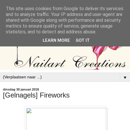
This site uses cookies from Google to deliver its services
and to analyze traffic. Your IP address and user-agent are
shared with Google along with performance and security
metrics to ensure quality of service, generate usage
statistics, and to detect and address abuse.
LEARN MORE
GOT IT
▼
dinsdag 30 januari 2018
[Gelnagels] Fireworks