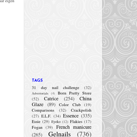
aar eigen
TAGS
31 day nail challenge
(32)
Born Pretty Store
Advertorials
(4)
Catrice
(254)
China
(52)
Glaze
(89)
Color Club
(19)
Comparisons
(32)
Crackpolish
Essence
(335)
(27)
E.L.F.
(34)
Essie
(29)
Flakies
(17)
Eyeko
(12)
French manicure
Fogan
(39)
Gelnails
(736)
(265)