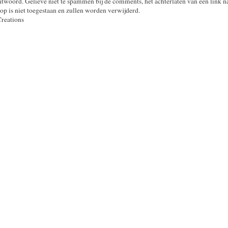
twoord. Gelieve niet te spammen bij de comments, het achterlaten van een link n
op is niet toegestaan en zullen worden verwijderd.
Creations