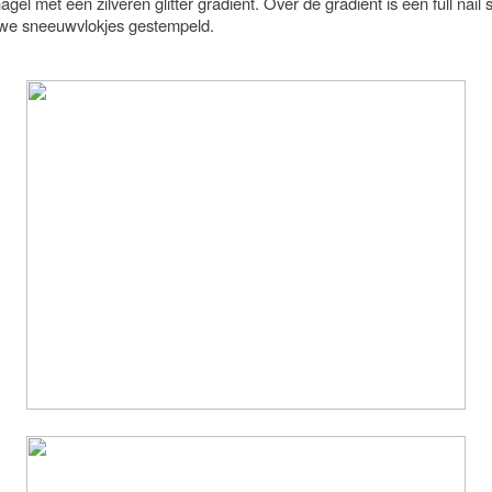
agel met een zilveren glitter gradiënt. Over de gradiënt is een full nail
we sneeuwvlokjes gestempeld.