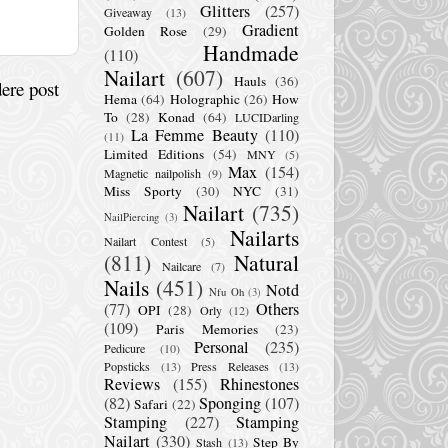
Glitters
(257)
Giveaway
(13)
Gradient
Golden Rose
(29)
Handmade
(110)
Nailart
(607)
Hauls
(36)
ere post
Hema
(64)
Holographic
(26)
How
To
(28)
Konad
(64)
LUCIDarling
La Femme Beauty
(110)
(11)
Limited Editions
(54)
MNY
(5)
Max
(154)
Magnetic nailpolish
(9)
Miss Sporty
(30)
NYC
(31)
Nailart
(735)
NailPiercing
(3)
Nailarts
Nailart Contest
(5)
(811)
Natural
Nailcare
(7)
Nails
(451)
Notd
Nfu Oh
(3)
(77)
Others
OPI
(28)
Orly
(12)
(109)
Paris Memories
(23)
Personal
(235)
Pedicure
(10)
Popsticks
(13)
Press Releases
(13)
Reviews
(155)
Rhinestones
(82)
Sponging
(107)
Safari
(22)
Stamping
(227)
Stamping
Nailart
(330)
Step By
Stash
(13)