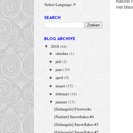
Naturel n
Select Language
▼
met blau
SEARCH
BLOG ARCHIVE
2018
(64)
▼
oktober
(1)
►
juli
(2)
►
juni
(10)
►
april
(9)
►
maart
(15)
►
februari
(14)
►
januari
(13)
▼
[Gelnagels] Fireworks
[Nailart] Snowflakes #4
[Gelnagels] Snowflakes #3
[Gelnagels] Snowflakes #2