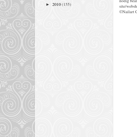
nodig bean
2010
(155)
►
site/websh
©Nailart 