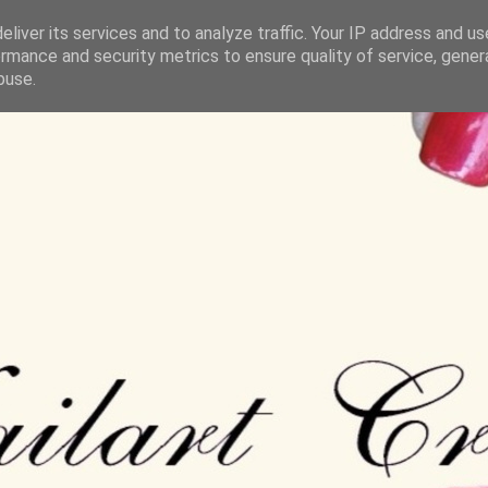
liver its services and to analyze traffic. Your IP address and u
rmance and security metrics to ensure quality of service, gene
buse.