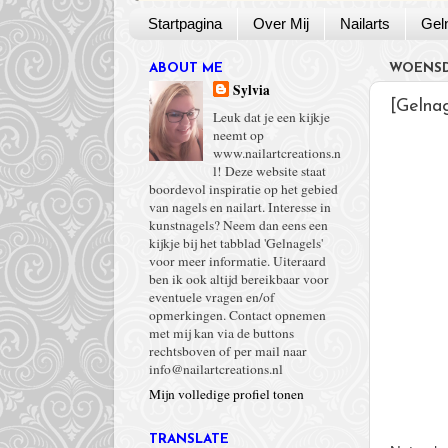
Startpagina
Over Mij
Nailarts
Gel
ABOUT ME
WOENSDA
Sylvia
[Gelna
Leuk dat je een kijkje
neemt op
www.nailartcreations.n
l! Deze website staat
boordevol inspiratie op het gebied
van nagels en nailart. Interesse in
kunstnagels? Neem dan eens een
kijkje bij het tabblad 'Gelnagels'
voor meer informatie. Uiteraard
ben ik ook altijd bereikbaar voor
eventuele vragen en/of
opmerkingen. Contact opnemen
met mij kan via de buttons
rechtsboven of per mail naar
info@nailartcreations.nl
Mijn volledige profiel tonen
TRANSLATE