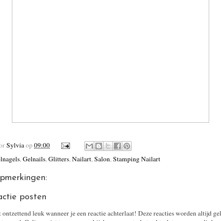
oor
Sylvia
op
09:00
lnagels
,
Gelnails
,
Glitters
,
Nailart
,
Salon
,
Stamping Nailart
pmerkingen:
actie posten
t ontzettend leuk wanneer je een reactie achterlaat! Deze reacties worden altijd ge