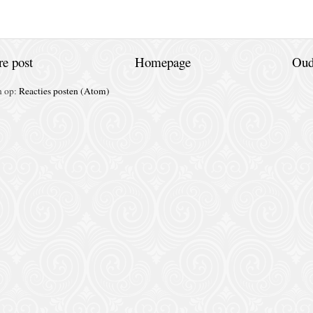
e post
Homepage
Oud
n op:
Reacties posten (Atom)