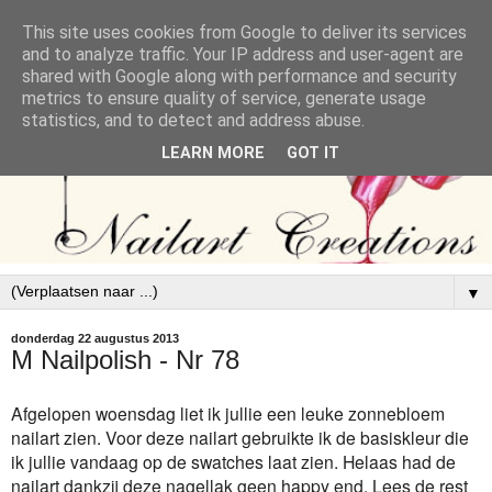
This site uses cookies from Google to deliver its services
and to analyze traffic. Your IP address and user-agent are
shared with Google along with performance and security
metrics to ensure quality of service, generate usage
statistics, and to detect and address abuse.
LEARN MORE
GOT IT
▼
donderdag 22 augustus 2013
M Nailpolish - Nr 78
Afgelopen woensdag liet ik jullie een leuke zonnebloem
nailart zien. Voor deze nailart gebruikte ik de basiskleur die
ik jullie vandaag op de swatches laat zien. Helaas had de
nailart dankzij deze nagellak geen happy end. Lees de rest