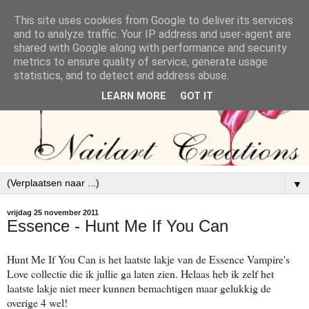
This site uses cookies from Google to deliver its services
and to analyze traffic. Your IP address and user-agent are
shared with Google along with performance and security
metrics to ensure quality of service, generate usage
statistics, and to detect and address abuse.
LEARN MORE
GOT IT
▼
vrijdag 25 november 2011
Essence - Hunt Me If You Can
Hunt Me If You Can is het laatste lakje van de Essence Vampire's
Love collectie die ik jullie ga laten zien. Helaas heb ik zelf het
laatste lakje niet meer kunnen bemachtigen maar gelukkig de
overige 4 wel!