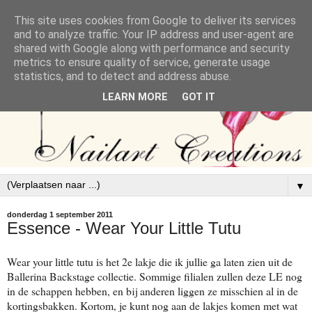
This site uses cookies from Google to deliver its services
and to analyze traffic. Your IP address and user-agent are
shared with Google along with performance and security
metrics to ensure quality of service, generate usage
statistics, and to detect and address abuse.
LEARN MORE
GOT IT
▼
donderdag 1 september 2011
Essence - Wear Your Little Tutu
Wear your little tutu is het 2e lakje die ik jullie ga laten zien uit de
Ballerina Backstage collectie. Sommige filialen zullen deze LE nog
in de schappen hebben, en bij anderen liggen ze misschien al in de
kortingsbakken. Kortom, je kunt nog aan de lakjes komen met wat