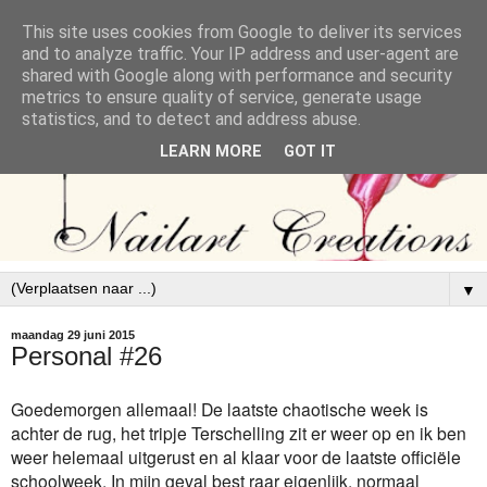
This site uses cookies from Google to deliver its services
and to analyze traffic. Your IP address and user-agent are
shared with Google along with performance and security
metrics to ensure quality of service, generate usage
statistics, and to detect and address abuse.
LEARN MORE
GOT IT
▼
maandag 29 juni 2015
Personal #26
Goedemorgen allemaal! De laatste chaotische week is
achter de rug, het tripje Terschelling zit er weer op en ik ben
weer helemaal uitgerust en al klaar voor de laatste officiële
schoolweek. In mijn geval best raar eigenlijk, normaal